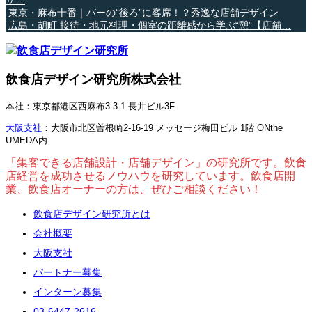
東京・麻布十番｜バーの“後ろ”に客席！？秀逸な店舗デザイン
広島・胡町 接待・地元料理・個室の距離感から学ぶ“憩”【店舗…
飲食店デザイン研究所株式会社
本社：東京都港区西麻布3-3-1 長井ビル3F
大阪支社
：大阪市北区曽根崎2-16-19 メッセージ梅田ビル 1階 ONthe
UMEDA内
「集客できる店舗設計・店舗デザイン」の研究所です。飲食
店経営を成功させるノウハウを研究しています。飲食店開
業、飲食店オーナーの方は、ぜひご相談ください！
飲食店デザイン研究所とは
会社概要
大阪支社
パートナー募集
インターン募集
03-6447-2616