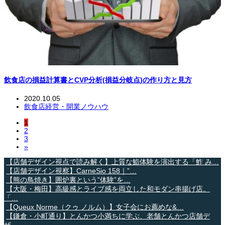
飲食店の損益計算書とCVP分析(損益分岐点)の作り方と見方
2020.10.05
飲食店経営・開業ノウハウ
1
2
3
»
【店舗デザイン視点で読み解く】上質な鮨体験を演出する「鮓 み…
【店舗デザイン視察】CarneSio 158｜”…
【熊の鳥焼き】囲炉裏という”体験”を…
【大阪・梅田】高級感とライブ感を両立した和モダン串揚げ店。
「…
【Queux Norme（クゥ ノルム）】女子会にお薦めな&…
【鎌倉・小町通り】とんかつ小満ちに学ぶ、老舗とんかつ店舗デ
ザ…