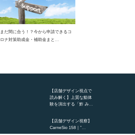
まだ間に合う！？今から申請できるコ
ロナ対策助成金・補助金まと…
【店舗デザイン視点で
読み解く】上質な鮨体
験を演出する「鮓 み…
【店舗デザイン視察】
CarneSio 158｜”…