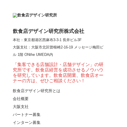
【熊の鳥焼き】囲炉裏
という”体験”を…
飲食店デザイン研究所株式会社
本社：東京都港区西麻布3-3-1 長井ビル3F
【大阪・梅田】高級感
大阪支社
：大阪市北区曽根崎2-16-19 メッセージ梅田ビ
とライブ感を両立した
ル 1階 ONthe UMEDA内
和モダン串揚げ店。
「…
「集客できる店舗設計・店舗デザイン」の研
究所です。飲食店経営を成功させるノウハウ
【Queux Norme（クゥ
を研究しています。飲食店開業、飲食店オー
ノルム）】女子会にお
ナーの方は、ぜひご相談ください！
薦めな&…
飲食店デザイン研究所とは
会社概要
【鎌倉・小町通り】と
んかつ小満ちに学ぶ、
大阪支社
老舗とんかつ店舗デ
パートナー募集
ザ…
インターン募集