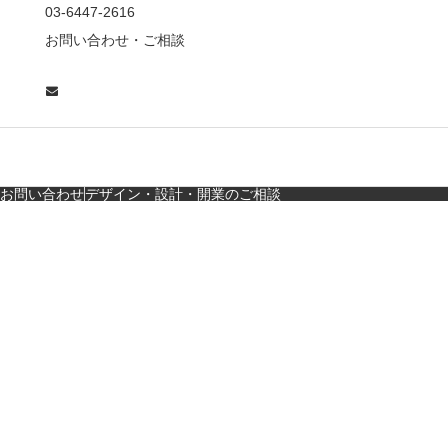
東京・麻布十番｜バー
03-6447-2616
の“後ろ”に客席！？秀逸
お問い合わせ・ご相談
な店舗デザイン
広島・胡町 接待・地元
料理・個室の距離感か
ら学ぶ“憩”【店舗…
お問い合わせ
デザイン・設計・開業のご相談