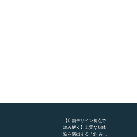
【店舗デザイン視点で
読み解く】上質な鮨体
験を演出する「鮓 み…