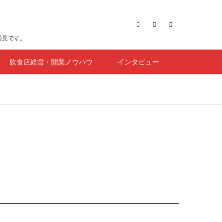
必見です。
飲食店経営・開業ノウハウ
インタビュー