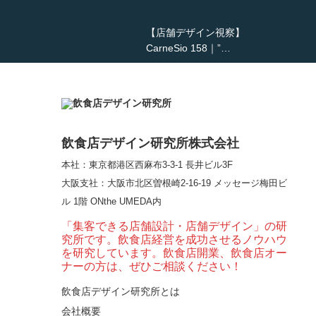
【店舗デザイン視察】
CarneSio 158｜”…
【熊の鳥焼き】囲炉裏
という”体験”を…
飲食店デザイン研究所株式会社
本社：東京都港区西麻布3-3-1 長井ビル3F
【大阪・梅田】高級感
大阪支社
：大阪市北区曽根崎2-16-19 メッセージ梅田ビ
とライブ感を両立した
ル 1階 ONthe UMEDA内
和モダン串揚げ店。
「…
「集客できる店舗設計・店舗デザイン」の研
究所です。飲食店経営を成功させるノウハウ
【Queux Norme（クゥ
を研究しています。飲食店開業、飲食店オー
ノルム）】女子会にお
ナーの方は、ぜひご相談ください！
薦めな&…
飲食店デザイン研究所とは
会社概要
【鎌倉・小町通り】と