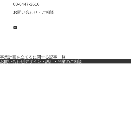
東京・麻布十番｜バー
03-6447-2616
の“後ろ”に客席！？秀逸
お問い合わせ・ご相談
な店舗デザイン
広島・胡町 接待・地元
料理・個室の距離感か
ら学ぶ“憩”【店舗…
事業計画を立てるに関する記事一覧
お問い合わせ
デザイン・設計・開業のご相談