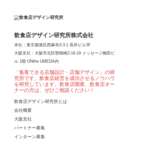
【熊の鳥焼き】囲炉裏
という”体験”を…
飲食店デザイン研究所株式会社
本社：東京都港区西麻布3-3-1 長井ビル3F
【大阪・梅田】高級感
大阪支社
：大阪市北区曽根崎2-16-19 メッセージ梅田ビ
とライブ感を両立した
ル 1階 ONthe UMEDA内
和モダン串揚げ店。
「…
「集客できる店舗設計・店舗デザイン」の研
究所です。飲食店経営を成功させるノウハウ
【Queux Norme（クゥ
を研究しています。飲食店開業、飲食店オー
ノルム）】女子会にお
ナーの方は、ぜひご相談ください！
薦めな&…
飲食店デザイン研究所とは
会社概要
【鎌倉・小町通り】と
んかつ小満ちに学ぶ、
大阪支社
老舗とんかつ店舗デ
パートナー募集
ザ…
インターン募集