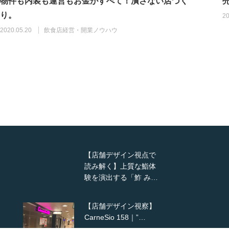
物件も内装も運営もお金がすべて！潰さない店づく
り。
20
2020.05.20
飲食店経営・開業ノウハウ
【店舗デザイン視点で
読み解く】上質な鮨体
験を演出する「鮓 み…
【店舗デザイン視察】
CarneSio 158｜”…