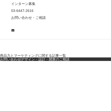
ザ…
インターン募集
東京・麻布十番｜バー
03-6447-2616
の“後ろ”に客席！？秀逸
お問い合わせ・ご相談
な店舗デザイン
広島・胡町 接待・地元
料理・個室の距離感か
ら学ぶ“憩”【店舗…
商品力とマーケティングに関する記事一覧
お問い合わせ
デザイン・設計・開業のご相談