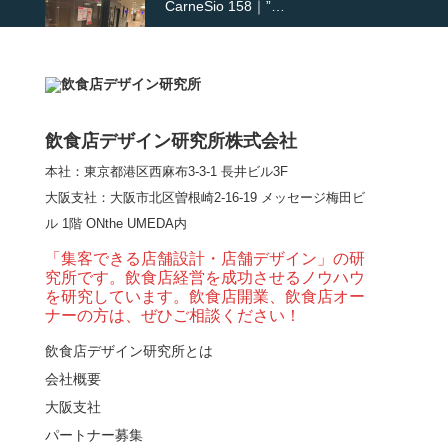
CarneSio 158｜”…
【熊の鳥焼き】囲炉裏
という”体験”を…
飲食店デザイン研究所株式会社
本社：東京都港区西麻布3-3-1 長井ビル3F
【大阪・梅田】高級感
大阪支社
：大阪市北区曽根崎2-16-19 メッセージ梅田ビ
とライブ感を両立した
ル 1階 ONthe UMEDA内
和モダン串揚げ店。
「…
「集客できる店舗設計・店舗デザイン」の研
究所です。飲食店経営を成功させるノウハウ
【Queux Norme（クゥ
を研究しています。飲食店開業、飲食店オー
ノルム）】女子会にお
ナーの方は、ぜひご相談ください！
薦めな&…
飲食店デザイン研究所とは
会社概要
【鎌倉・小町通り】と
んかつ小満ちに学ぶ、
大阪支社
老舗とんかつ店舗デ
パートナー募集