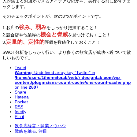
人が集まるお店ができるアイデアなのかを、実行する前に必ずチェ
ックします。
そのチェックポイントが、次の3つがポイントです。
強み、弱み
1.お店の
をしっかり把握すること！
機会と脅威
2.競合店や他業界の
を見つけておくこと！
定量的、定性的
3.
評価を数値化しておくこと！
SWOT分析をしっかり行い、より多くの飲食店が成功へ近づいて欲
しいものです。
Tweet
Warning
: Undefined array key "Twitter" in
/home/users/1/hermitcrab/web/r-designlab.com/wp-
content/plugins/sns-count-cache/sns-count-cache.php
on line
2897
Share
Hatena
Pocket
RSS
feedly
Pin it
飲食店経営・開業ノウハウ
戦略を練る
,
注目