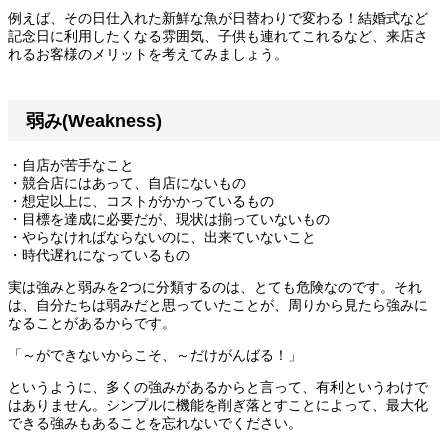
例えば、その日仕入れた新鮮な魚が日替わりで変わる！結婚式など
記念日に利用したくなる雰囲気、子供も連れてこれるなど、来店さ
れるお客様のメリットを考えてみましょう。
弱み(Weakness)
・自店が苦手なこと
・競合店にはあって、自店にないもの
・想定以上に、コストがかかっているもの
・目標を達成に必要だが、現状は揃っていないもの
・やらなければならないのに、出来ていないこと
・時代遅れになっているもの
実は強みと弱みを2つに分類するのは、とても危険なのです。それ
は、自分たちは弱みだと思っていたことが、周りから見たら強みに
なることがあるからです。
「～ができないからこそ、～だけがんばる！」
というように、多くの強みがあるからと言って、有利というわけで
はありません。シンプルに機能を削ぎ落とすことによって、最大化
できる強みもあることを忘れないでください。