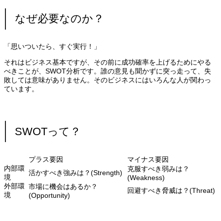
なぜ必要なのか？
「思いついたら、すぐ実行！」
それはビジネス基本ですが、その前に成功確率を上げるためにやる
べきことが、SWOT分析です。誰の意見も聞かずに突っ走って、失
敗しては意味がありません。そのビジネスにはいろんな人が関わっ
ています。
SWOTって？
プラス要因
マイナス要因
内部環
克服すべき弱みは？
活かすべき強みは？(Strength)
境
(Weakness)
外部環
市場に機会はあるか？
回避すべき脅威は？(Threat)
境
(Opportunity)