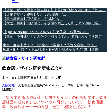
の…
【店舗デザイン視点で読み解く】上質な鮨体験を演出する「鮓 み…
【店舗デザイン視察】CarneSio 158｜”…
【熊の鳥焼き】囲炉裏という”体験”を…
【大阪・梅田】高級感とライブ感を両立した和モダン串揚げ店。
「…
【Queux Norme（クゥ ノルム）】女子会にお薦めな&…
【鎌倉・小町通り】とんかつ小満ちに学ぶ、老舗とんかつ店舗デ
ザ…
東京・麻布十番｜バーの“後ろ”に客席！？秀逸な店舗デザイン
広島・胡町 接待・地元料理・個室の距離感から学ぶ“憩”【店舗…
飲食店デザイン研究所株式会社
本社：東京都港区西麻布3-3-1 長井ビル3F
大阪支社
：大阪市北区曽根崎2-16-19 メッセージ梅田ビル 1階 ONthe
UMEDA内
「集客できる店舗設計・店舗デザイン」の研究所です。飲食
店経営を成功させるノウハウを研究しています。飲食店開
業、飲食店オーナーの方は、ぜひご相談ください！