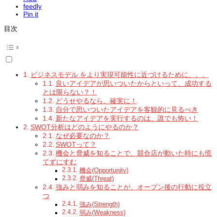
feedly
Pin it
目次
ビジネスモデル をより実現可能性に近づけるために、、、
良いアイデアが思いついたからといって、成功する
とは限らない？！
どうせやるなら、確実に！
自分で思いついたアイデアを客観的に見るべき
新たなアイデアを実行するのは、誰でも怖い！
SWOT分析はどのようにやるのか？
なぜ必要なのか？
SWOTって？
機会と脅威を知ることで、競合店が動いた時にも慌
てずにすむ
機会(Opportunity)
脅威(Threat)
強みと弱みを知ることが、オープン後の行動に役立
つ
強み(Strength)
弱み(Weakness)