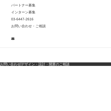
老舗とんかつ店舗デ
パートナー募集
ザ…
インターン募集
東京・麻布十番｜バー
03-6447-2616
の“後ろ”に客席！？秀逸
お問い合わせ・ご相談
な店舗デザイン
広島・胡町 接待・地元
料理・個室の距離感か
ら学ぶ“憩”【店舗…
お問い合わせ
デザイン・設計・開業のご相談