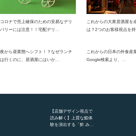
コロナで売上確保のための安易なデリ
これからの大衆居酒屋を
バリーには注意！！宅配デリ…
は？2つのお客様視点を持
夜から昼業態へシフト！？なぜランチ
これからの日本の外食産業
は行くのに、居酒屋にはいか…
Google検索より、…
【店舗デザイン視点で
読み解く】上質な鮨体
験を演出する「鮓 み…