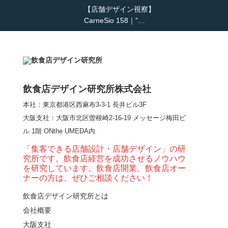
【店舗デザイン視察】
CarneSio 158｜”…
【熊の鳥焼き】囲炉裏
という”体験”を…
飲食店デザイン研究所株式会社
本社：東京都港区西麻布3-3-1 長井ビル3F
【大阪・梅田】高級感
大阪支社
：大阪市北区曽根崎2-16-19 メッセージ梅田ビ
とライブ感を両立した
ル 1階 ONthe UMEDA内
和モダン串揚げ店。
「…
「集客できる店舗設計・店舗デザイン」の研
究所です。飲食店経営を成功させるノウハウ
【Queux Norme（クゥ
を研究しています。飲食店開業、飲食店オー
ノルム）】女子会にお
ナーの方は、ぜひご相談ください！
薦めな&…
飲食店デザイン研究所とは
会社概要
【鎌倉・小町通り】と
んかつ小満ちに学ぶ、
大阪支社