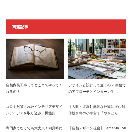
関連記事
店舗内装工事ってどこまでやってく
デザインと設計って違うの？ 実務で
れるの？
のアプローチとインターン生…
コロナ対策されたインテリアデザイ
【大阪・北浜】無骨な外観に潜む創
ンアイデアを取り込み、機能的…
作焼き鳥の小宇宙｜「やきとり…
専門家でなくても大丈夫！内見時に
【店舗デザイン視察】CarneSio 158