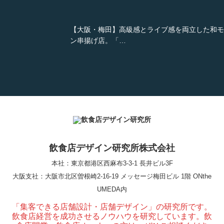
【大阪・梅田】高級感とライブ感を両立した和モ
ン串揚げ店。「…
【Queux Norme（クゥ ノルム）】女子会にお薦
な&…
飲食店デザイン研究所株式会社
【鎌倉・小町通り】とんかつ小満ちに学ぶ、老舗
んかつ店舗デザ…
本社：東京都港区西麻布3-3-1 長井ビル3F
大阪支社
：大阪市北区曽根崎2-16-19 メッセージ梅田ビル 1階 ONthe
UMEDA内
「集客できる店舗設計・店舗デザイン」の研究所です。
東京・麻布十番｜バーの“後ろ”に客席！？秀逸な
飲食店経営を成功させるノウハウを研究しています。飲
舗デザイン