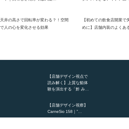
天井の高さで回転率が変わる？！空間
【初めての飲食店開業で
で人の心を変化させる効果
めに】店舗内装のよくあ
【店舗デザイン視点で
読み解く】上質な鮨体
験を演出する「鮓 み…
【店舗デザイン視察】
CarneSio 158｜”…