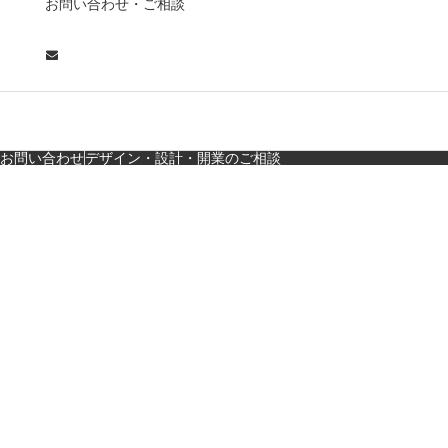
お問い合わせ・ご相談
な店舗デザイン
広島・胡町 接待・地元
料理・個室の距離感か
ら学ぶ“憩”【店舗…
お問い合わせ
デザイン・設計・開業のご相談