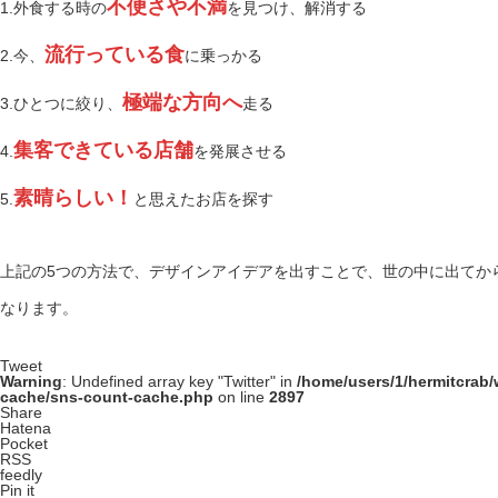
不便さや不満
1.外食する時の
を見つけ、解消する
流行っている食
2.今、
に乗っかる
極端な方向へ
3.ひとつに絞り、
走る
集客できている店舗
4.
を発展させる
素晴らしい！
5.
と思えたお店を探す
上記の5つの方法で、デザインアイデアを出すことで、世の中に出てか
なります。
Tweet
Warning
: Undefined array key "Twitter" in
/home/users/1/hermitcrab
cache/sns-count-cache.php
on line
2897
Share
Hatena
Pocket
RSS
feedly
Pin it