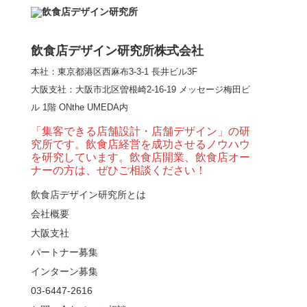
【熊の鳥焼き】囲炉裏
という”体験”を…
飲食店デザイン研究所株式会社
本社：東京都港区西麻布3-3-1 長井ビル3F
【大阪・梅田】高級感
大阪支社
：大阪市北区曽根崎2-16-19 メッセージ梅田ビ
とライブ感を両立した
ル 1階 ONthe UMEDA内
和モダン串揚げ店。
「…
「集客できる店舗設計・店舗デザイン」の研
究所です。飲食店経営を成功させるノウハウ
【Queux Norme（クゥ
を研究しています。飲食店開業、飲食店オー
ノルム）】女子会にお
ナーの方は、ぜひご相談ください！
薦めな&…
飲食店デザイン研究所とは
会社概要
【鎌倉・小町通り】と
んかつ小満ちに学ぶ、
大阪支社
老舗とんかつ店舗デ
パートナー募集
ザ…
インターン募集
東京・麻布十番｜バー
03-6447-2616
の“後ろ”に客席！？秀逸