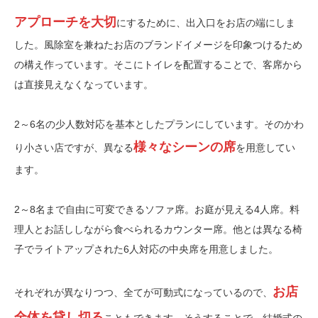
アプローチを大切
にするために、出入口をお店の端にしま
した。風除室を兼ねたお店のブランドイメージを印象つけるため
の構え作っています。そこにトイレを配置することで、客席から
は直接見えなくなっています。
2～6名の少人数対応を基本としたプランにしています。そのかわ
様々なシーンの席
り小さい店ですが、異なる
を用意してい
ます。
2～8名まで自由に可変できるソファ席。お庭が見える4人席。料
理人とお話ししながら食べられるカウンター席。他とは異なる椅
子でライトアップされた6人対応の中央席を用意しました。
お店
それぞれが異なりつつ、全てが可動式になっているので、
全体を貸し切る
こともできます。そうすることで、結婚式の