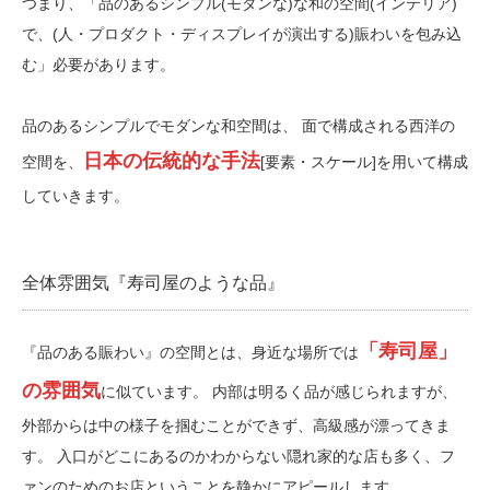
つまり、「品のあるシンプル(モダンな)な和の空間(インテリア)
で、(人・プロダクト・ディスプレイが演出する)賑わいを包み込
む」必要があります。
品のあるシンプルでモダンな和空間は、
面で構成される西洋の
日本の伝統的な手法
空間を、
[要素・スケール]を用いて構成
していきます。
全体雰囲気『寿司屋のような品』
「寿司屋」
『品のある賑わい』の空間とは、身近な場所では
の雰囲気
に似ています。
内部は明るく品が感じられますが、
外部からは中の様子を掴むことができず、高級感が漂ってきま
す。
入口がどこにあるのかわからない隠れ家的な店も多く、フ
ァンのためのお店ということを静かにアピールします。