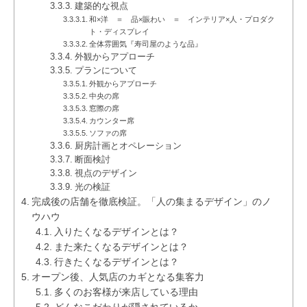
建築的な視点
和×洋 ＝ 品×賑わい ＝ インテリア×人・プロダク
ト・ディスプレイ
全体雰囲気『寿司屋のような品』
外観からアプローチ
プランについて
外観からアプローチ
中央の席
窓際の席
カウンター席
ソファの席
厨房計画とオペレーション
断面検討
視点のデザイン
光の検証
完成後の店舗を徹底検証。「人の集まるデザイン」のノ
ウハウ
入りたくなるデザインとは？
また来たくなるデザインとは？
行きたくなるデザインとは？
オープン後、人気店のカギとなる集客力
多くのお客様が来店している理由