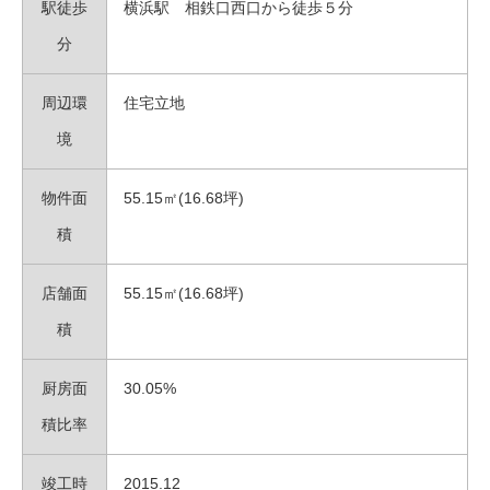
駅徒歩
横浜駅 相鉄口西口から徒歩５分
分
周辺環
住宅立地
境
物件面
55.15㎡(16.68坪)
積
店舗面
55.15㎡(16.68坪)
積
厨房面
30.05%
積比率
竣工時
2015.12