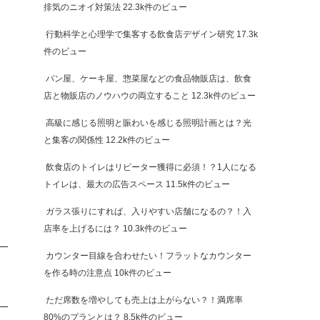
排気のニオイ対策法
22.3k件のビュー
行動科学と心理学で集客する飲食店デザイン研究
17.3k
件のビュー
パン屋、ケーキ屋、惣菜屋などの食品物販店は、飲食
店と物販店のノウハウの両立すること
12.3k件のビュー
高級に感じる照明と賑わいを感じる照明計画とは？光
と集客の関係性
12.2k件のビュー
飲食店のトイレはリピーター獲得に必須！？1人になる
トイレは、最大の広告スペース
11.5k件のビュー
ガラス張りにすれば、入りやすい店舗になるの？！入
店率を上げるには？
10.3k件のビュー
カウンター目線を合わせたい！フラットなカウンター
を作る時の注意点
10k件のビュー
ただ席数を増やしても売上は上がらない？！満席率
80%のプランとは？
8.5k件のビュー