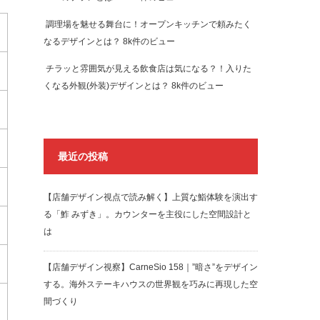
調理場を魅せる舞台に！オープンキッチンで頼みたく
なるデザインとは？
8k件のビュー
チラッと雰囲気が見える飲食店は気になる？！入りた
くなる外観(外装)デザインとは？
8k件のビュー
最近の投稿
【店舗デザイン視点で読み解く】上質な鮨体験を演出す
る「鮓 みずき」。カウンターを主役にした空間設計と
は
【店舗デザイン視察】CarneSio 158｜”暗さ”をデザイン
する。海外ステーキハウスの世界観を巧みに再現した空
間づくり