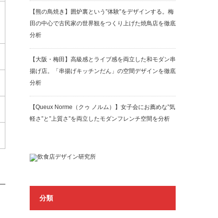
【熊の鳥焼き】囲炉裏という”体験”をデザインする。梅
田の中心で古民家の世界観をつくり上げた焼鳥店を徹底
分析
【大阪・梅田】高級感とライブ感を両立した和モダン串
揚げ店。「串揚げキッチンだん」の空間デザインを徹底
分析
【Queux Norme（クゥ ノルム）】女子会にお薦めな”気
軽さ”と”上質さ”を両立したモダンフレンチ空間を分析
分類