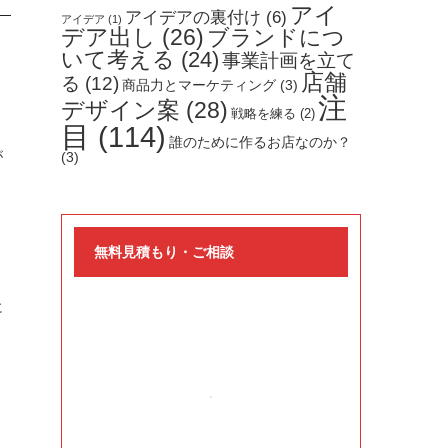
アイ
アイデアの裏付け
(6)
アイデア
(1)
デア出し
(26)
ブランドにつ
いて考える
(24)
事業計画を立て
店舗
る
(12)
商品力とマーケティング
(3)
注
デザイン案
(28)
戦略を練る
(2)
目
(114)
誰のために作るお店なのか？
が
(3)
無料見積もり・ご相談
に