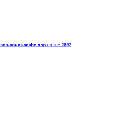
e/sns-count-cache.php
on line
2897