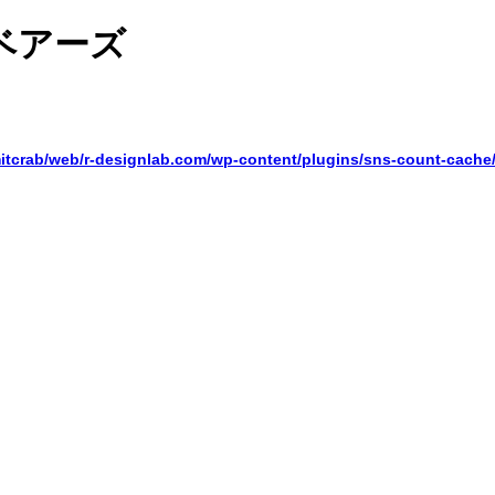
ベアーズ
itcrab/web/r-designlab.com/wp-content/plugins/sns-count-cach