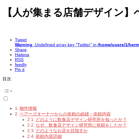
【人が集まる店舗デザイン】
Tweet
Warning
: Undefined array key "Twitter" in
/home/users/1/herm
Share
Hatena
RSS
feedly
Pin it
目次
物件情報
ベアーズオーナーからの依頼の経緯・依頼内容
どのように飲食店デザイン研究所を知ったか？
なぜ、飲食店デザイン研究所に依頼をしたか？
どのようなお店を目指すか
依頼内容詳細