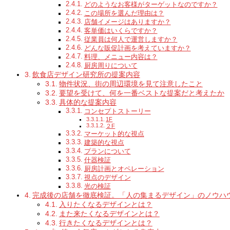
どのようなお客様がターゲットなのですか？
この場所を選んだ理由は？
店舗イメージはありますか？
客単価はいくらですか？
従業員は何人で運営しますか？
どんな販促計画を考えていますか？
料理、メニュー内容は？
厨房周りについて
飲食店デザイン研究所の提案内容
物件状況、街の周辺環境を見て注意したこと
要望を受けて、何を一番ベストな提案だと考えたか
具体的な提案内容
コンセプトストーリー
1F
２F
マーケット的な視点
建築的な視点
プランについて
什器検証
厨房計画とオペレーション
視点のデザイン
光の検証
完成後の店舗を徹底検証。「人の集まるデザイン」のノウハ
入りたくなるデザインとは？
また来たくなるデザインとは？
行きたくなるデザインとは？