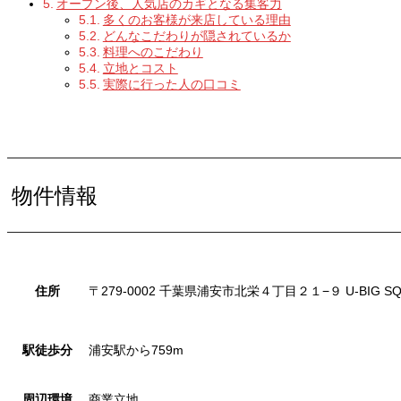
オープン後、人気店のカギとなる集客力
多くのお客様が来店している理由
どんなこだわりが隠されているか
料理へのこだわり
立地とコスト
実際に行った人の口コミ
物件情報
住所
〒
279-0002
千葉県浦安市北栄４丁目２１
−
９
U-BIG S
駅徒歩分
浦安駅から759m
周辺環境
商業立地