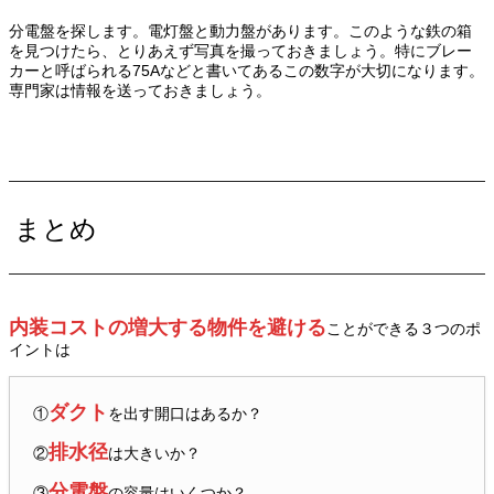
分電盤を探します。電灯盤と動力盤があります。このような鉄の箱
を見つけたら、とりあえず写真を撮っておきましょう。特にブレー
カーと呼ばられる75Aなどと書いてあるこの数字が大切になります。
専門家は情報を送っておきましょう。
まとめ
内装コストの増大する物件を避ける
ことができる３つのポ
イントは
ダクト
①
を出す開口はあるか？
排水径
②
は大きいか？
分電盤
③
の容量はいくつか？