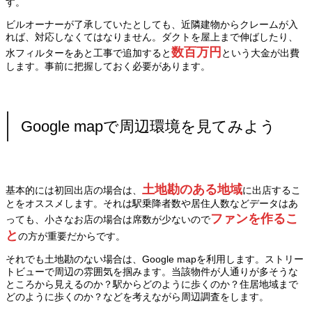
す。
ビルオーナーが了承していたとしても、近隣建物からクレームが入
れば、対応しなくてはなりません。ダクトを屋上まで伸ばしたり、
数百万円
水フィルターをあと工事で追加すると
という大金が出費
します。事前に把握しておく必要があります。
Google mapで周辺環境を見てみよう
土地勘のある地域
基本的には初回出店の場合は、
に出店するこ
とをオススメします。それは駅乗降者数や居住人数などデータはあ
ファンを作るこ
っても、小さなお店の場合は席数が少ないので
と
の方が重要だからです。
それでも土地勘のない場合は、Google mapを利用します。ストリー
トビューで周辺の雰囲気を掴みます。当該物件が人通りが多そうな
ところから見えるのか？駅からどのように歩くのか？住居地域まで
どのように歩くのか？などを考えながら周辺調査をします。