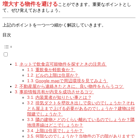
増大する物件を避ける
ことができます。重要なポイントとし
て、ぜひ覚えておきましょう。
上記のポイントを一つ一つ細かく解説していきます。
目次
ネットで飲食店可能物件を探すときの注意点
重飲食か軽飲食か？
ビルの上階は住居か？
Google mapで周辺環境を見てみよう
不動産屋から連絡きたときに、良い物件をもらうコツ
事前情報共有が内見を成功させるコツ
内装業者が知りたい事とは ?
排気ダクトを壁吹き出しで良いのでしょうか？それ
とも屋上まで上げる必要があるのでしょうか？建物は何
階建でしょうか？
隣の建物とどのくらい離れているのでしょうか？隣
地境界線はどこでしょうか？
上階は住居でしょうか？
何階なのでしょうか？当物件の下の階がありますで