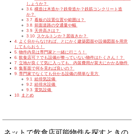
しょうか？
構造は木造か？鉄骨造か？鉄筋コンクリート造
か？
看板の設置位置や範囲は？
前面道路の交通量や幅
天井高さは？
スケルトンか？居抜きか？
よく分からなければ、とにかく建築図面や設備図面を用意
してもらおう！
物件内見は専門家と一緒に行こう！
飲食店可？でも設備が整っていない物件はたくさん！？
立地が良くて気に入っても、内装費用が莫大にかかる物件
集客面で何を見れば良いの？
専門家でなくても分かる設備の簡単な見方
給排気設備
給排水設備
電気設備
まとめ
ネットで飲食店可能物件を探すときの