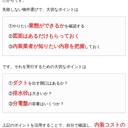
だからです。
失敗しない物件選びで、大切なポイントは
業態ができるか
①やりたい
を確認する
図面はあるだけもらっておく
②
内装業者が知りたい内容を把握
③
しておく
です。それを実行するための大切なポイントは
ダクト
①
を出す開口はあるか？
排水径
②
は大きいか？
分電盤
③
の容量はいくつか？
内装コストの
上記のポイントを活用することで、自分で確認し、