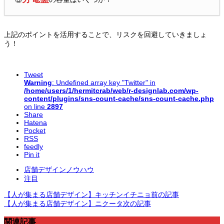
上記のポイントを活用することで、リスクを回避していきましょ
う！
Tweet
Warning
: Undefined array key "Twitter" in
/home/users/1/hermitcrab/web/r-designlab.com/wp-
content/plugins/sns-count-cache/sns-count-cache.php
on line
2897
Share
Hatena
Pocket
RSS
feedly
Pin it
店舗デザインノウハウ
注目
【人が集まる店舗デザイン】キッチンイチニョ
前の記事
【人が集まる店舗デザイン】ニクータ
次の記事
関連記事