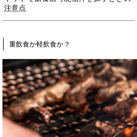
注意点
重飲食か軽飲食か？