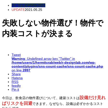
店舗デザインノウハウ
UPDATE
2021.05.25
失敗しない物件選び！物件で
内装コストが決まる
Tweet
Warning
: Undefined array key "Twitter" in
/home/users/1/hermitcrab/web/r-designlab.com/wp-
content/plugins/sns-count-cache/sns-count-cache.php
on line
2897
Share
Hatena
RSS
feedly
Pin it
設備だけ見れ
今日は、飲食店の物件選びについて、建築コストは
ばリスクを回避
できます。なぜなら、設備は必ずかかるコスト