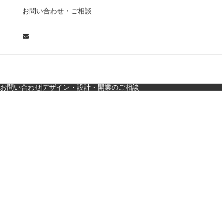
の“後ろ”に客席！？秀逸
お問い合わせ・ご相談
な店舗デザイン
広島・胡町 接待・地元
料理・個室の距離感か
ら学ぶ“憩”【店舗…
お問い合わせ
デザイン・設計・開業のご相談