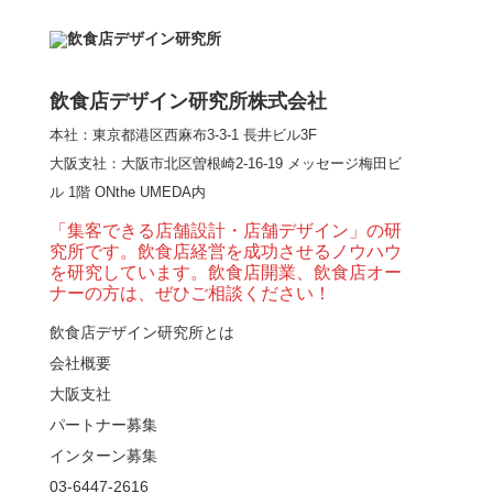
【熊の鳥焼き】囲炉裏
という”体験”を…
飲食店デザイン研究所株式会社
本社：東京都港区西麻布3-3-1 長井ビル3F
【大阪・梅田】高級感
大阪支社
：大阪市北区曽根崎2-16-19 メッセージ梅田ビ
とライブ感を両立した
ル 1階 ONthe UMEDA内
和モダン串揚げ店。
「…
「集客できる店舗設計・店舗デザイン」の研
究所です。飲食店経営を成功させるノウハウ
【Queux Norme（クゥ
を研究しています。飲食店開業、飲食店オー
ノルム）】女子会にお
ナーの方は、ぜひご相談ください！
薦めな&…
飲食店デザイン研究所とは
会社概要
【鎌倉・小町通り】と
んかつ小満ちに学ぶ、
大阪支社
老舗とんかつ店舗デ
パートナー募集
ザ…
インターン募集
東京・麻布十番｜バー
03-6447-2616