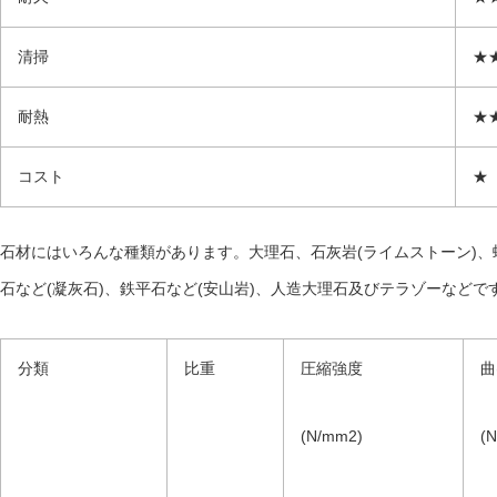
清掃
★
耐熱
★
コスト
★
石材にはいろんな種類があります。大理石、石灰岩
(
ライムストーン
)
、
石など
(
凝灰石
)
、鉄平石など
(
安山岩
)
、人造大理石及びテラゾーなどで
分類
比重
圧縮強度
曲
(N/mm2)
(