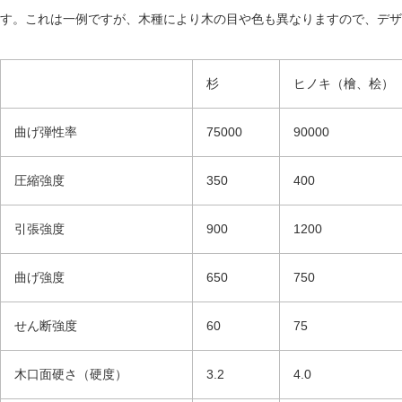
す。これは一例ですが、木種により木の目や色も異なりますので、デザ
杉
ヒノキ（檜、桧）
曲げ弾性率
75000
90000
圧縮強度
350
400
引張強度
900
1200
曲げ強度
650
750
せん断強度
60
75
木口面硬さ（硬度）
3.2
4.0