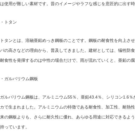
は使用が難しい素材です。昔のイメージやラフな感じを意匠的に出す時
・トタン
トタンとは、溶融亜鉛めっき鋼板のことです。鋼板の耐食性を向上させ
パの高さなどの理由から、普及してきました。建材としては、犠牲防食
耐食性を発揮するのは中性の場合だけで、雨が流れていくと、亜鉛の腐
・ガルバリウム鋼板
ガルバリウム鋼板は、アルミニウム
55
％、亜鉛
43.4
％、シリコン
1.6
％
カで生まれました。アルミニウムの特徴である耐食性、加工性、耐熱性
来の鋼板よりも、さらに耐久性に優れ、あらゆる用途に対応できるよう
持っています。