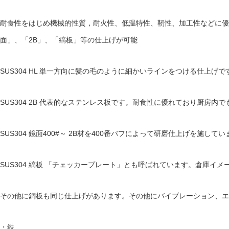
耐食性をはじめ機械的性質，耐火性、低温特性、靭性、加工性などに優
面」、「
2B
」、「縞板」等の仕上げが可能
SUS304 HL
単一方向に髪の毛のように細かいラインをつける仕上げで
SUS304 2B
代表的なステンレス板です。耐食性に優れており厨房内で
SUS304
鏡面
400#
～
2B
材を
400
番バフによって研磨仕上げを施してい
SUS304
縞板
「チェッカープレート」とも呼ばれています。倉庫イメ
その他に銅板も同じ仕上げがあります。その他にバイブレーション、エ
・鉄