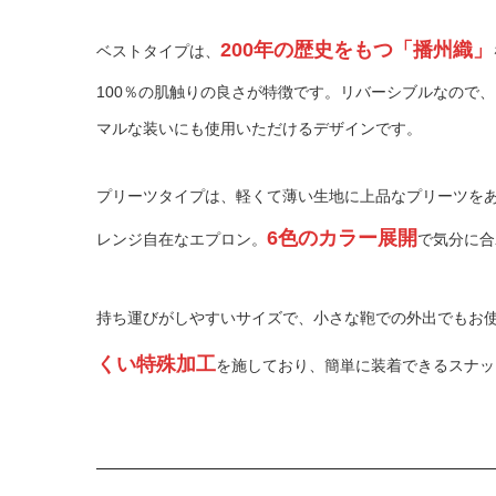
200
年の歴史をもつ「播州織」
ベストタイプは、
100
％の肌触りの良さが特徴です。リバーシブルなので、
マルな装いにも使用いただけるデザインです。
プリーツタイプは、軽くて薄い生地に上品なプリーツを
6
色のカラー展開
レンジ自在なエプロン。
で気分に合
持ち運びがしやすいサイズで、小さな鞄での外出でもお
くい特殊加工
を施しており、簡単に装着できるスナッ