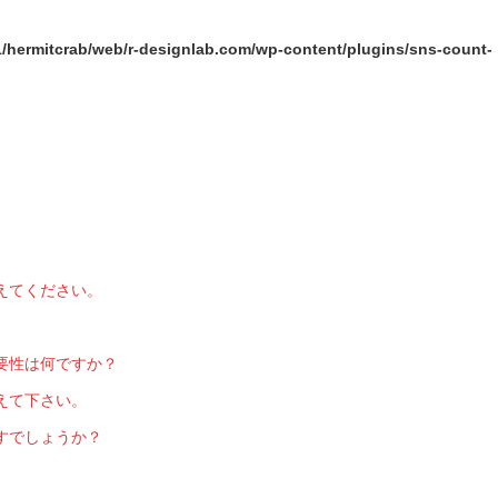
1/hermitcrab/web/r-designlab.com/wp-content/plugins/sns-count-
えてください。
。
要性は何ですか？
えて下さい。
すでしょうか？