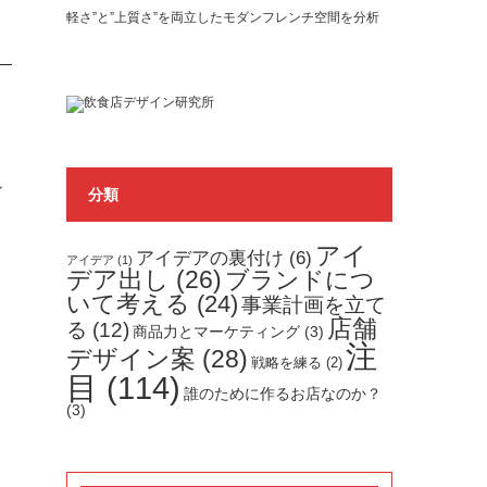
軽さ”と”上質さ”を両立したモダンフレンチ空間を分析
ン
分類
アイ
アイデアの裏付け
(6)
アイデア
(1)
デア出し
(26)
ブランドにつ
いて考える
(24)
事業計画を立て
店舗
る
(12)
商品力とマーケティング
(3)
注
デザイン案
(28)
戦略を練る
(2)
目
(114)
誰のために作るお店なのか？
(3)