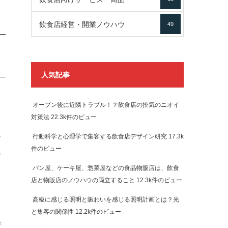
飲食店経営・開業ノウハウ
49
人気記事
オープン後に近隣トラブル！？飲食店の排気のニオイ
対策法
22.3k件のビュー
し
行動科学と心理学で集客する飲食店デザイン研究
17.3k
件のビュー
ス
パン屋、ケーキ屋、惣菜屋などの食品物販店は、飲食
店と物販店のノウハウの両立すること
12.3k件のビュー
高級に感じる照明と賑わいを感じる照明計画とは？光
と集客の関係性
12.2k件のビュー
苦