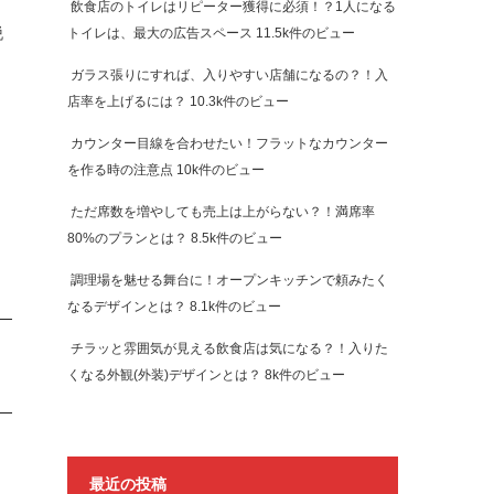
飲食店のトイレはリピーター獲得に必須！？1人になる
脱
トイレは、最大の広告スペース
11.5k件のビュー
ガラス張りにすれば、入りやすい店舗になるの？！入
店率を上げるには？
10.3k件のビュー
カウンター目線を合わせたい！フラットなカウンター
を作る時の注意点
10k件のビュー
ただ席数を増やしても売上は上がらない？！満席率
80%のプランとは？
8.5k件のビュー
調理場を魅せる舞台に！オープンキッチンで頼みたく
なるデザインとは？
8.1k件のビュー
チラッと雰囲気が見える飲食店は気になる？！入りた
くなる外観(外装)デザインとは？
8k件のビュー
最近の投稿