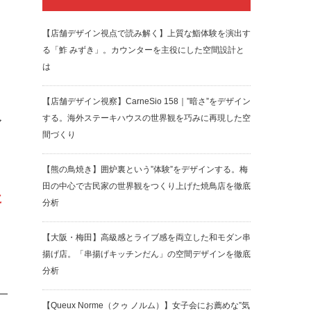
【店舗デザイン視点で読み解く】上質な鮨体験を演出す
る「鮓 みずき」。カウンターを主役にした空間設計と
は
【店舗デザイン視察】CarneSio 158｜”暗さ”をデザイン
する。海外ステーキハウスの世界観を巧みに再現した空
ア
間づくり
【熊の鳥焼き】囲炉裏という”体験”をデザインする。梅
田の中心で古民家の世界観をつくり上げた焼鳥店を徹底
に
分析
【大阪・梅田】高級感とライブ感を両立した和モダン串
揚げ店。「串揚げキッチンだん」の空間デザインを徹底
分析
【Queux Norme（クゥ ノルム）】女子会にお薦めな”気