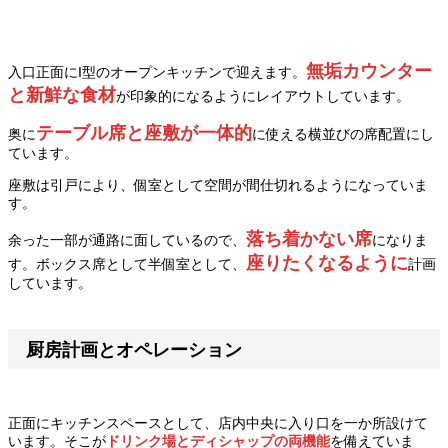
無垢カウンター
入口正面にI型のオープンキッチンで迎えます。
と新鮮な食材
が印象的になるようにレイアウトしています。
テーブル席と座敷が一体的
奥に
に使える横並びの席配置にし
ています。
座敷は引戸により、個室として空間が間仕切れるようになっていま
す。
落ち着かない席
余った一部が通路に面しているので、
になりま
座りたくなるように
す。ボックス席として半個室として、
計画
しています。
厨房計画とオペレーション
正面にキッチンスペースとして、店内中央に入り口を一か所設けて
います。そこが
ドリンク場とディシャップの両機能
を備えていま