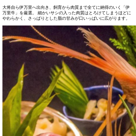
大将自ら伊万里へ出向き、飼育から肉質まで全てに納得のいく「伊
万里牛」を厳選。 細かいサシの入った肉質はとろけてしまうほどに
やわらかく、さっぱりとした脂の甘みが口いっぱいに広がります。