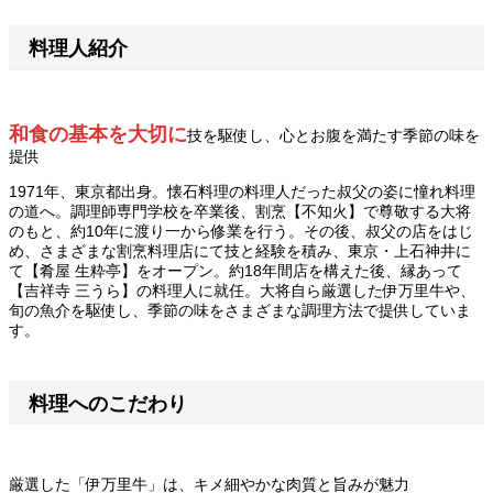
料理人紹介
和食の基本を大切に
技を駆使し、心とお腹を満たす季節の味を
提供
1971年、東京都出身。懐石料理の料理人だった叔父の姿に憧れ料理
の道へ。調理師専門学校を卒業後、割烹【不知火】で尊敬する大将
のもと、約10年に渡り一から修業を行う。その後、叔父の店をはじ
め、さまざまな割烹料理店にて技と経験を積み、東京・上石神井に
て【肴屋 生粋亭】をオープン。約18年間店を構えた後、縁あって
【吉祥寺 三うら】の料理人に就任。大将自ら厳選した伊万里牛や、
旬の魚介を駆使し、季節の味をさまざまな調理方法で提供していま
す。
料理へのこだわり
厳選した「伊万里牛」は、キメ細やかな肉質と旨みが魅力