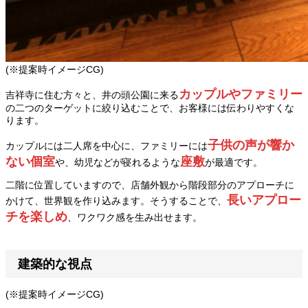
(※提案時イメージCG)
カップルやファミリー
吉祥寺に住む方々と、井の頭公園に来る
の二つのターゲットに絞り込むことで、お客様には伝わりやすくな
ります。
子供の声が響か
カップルには二人席を中心に、ファミリーには
ない個室
座敷
や、幼児などが寝れるような
が最適です。
二階に位置していますので、店舗外観から階段部分のアプローチに
長いアプロー
かけて、世界観を作り込みます。そうすることで、
チを楽しめ
、ワクワク感を生み出せます。
建築的な視点
(※提案時イメージCG)