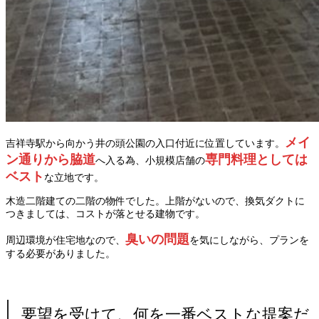
メイ
吉祥寺駅から向かう井の頭公園の入口付近に位置しています。
ン通りから脇道
専門料理としては
へ入る為、小規模店舗の
ベスト
な立地です。
木造二階建ての二階の物件でした。上階がないので、換気ダクトに
つきましては、コストが落とせる建物です。
臭いの問題
周辺環境が住宅地なので、
を気にしながら、プランを
する必要がありました。
要望を受けて、何を一番ベストな提案だ