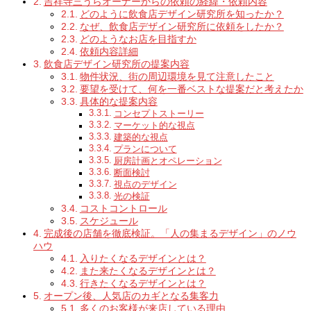
吉祥寺三うらオーナーからの依頼の経緯・依頼内容
どのように飲食店デザイン研究所を知ったか？
なぜ、飲食店デザイン研究所に依頼をしたか？
どのようなお店を目指すか
依頼内容詳細
飲食店デザイン研究所の提案内容
物件状況、街の周辺環境を見て注意したこと
要望を受けて、何を一番ベストな提案だと考えたか
具体的な提案内容
コンセプトストーリー
マーケット的な視点
建築的な視点
プランについて
厨房計画とオペレーション
断面検討
視点のデザイン
光の検証
コストコントロール
スケジュール
完成後の店舗を徹底検証。「人の集まるデザイン」のノウ
ハウ
入りたくなるデザインとは？
また来たくなるデザインとは？
行きたくなるデザインとは？
オープン後、人気店のカギとなる集客力
多くのお客様が来店している理由