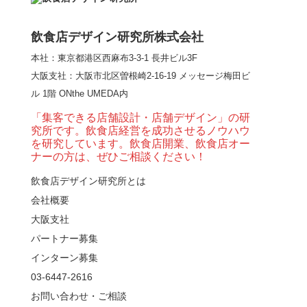
という”体験”を…
飲食店デザイン研究所株式会社
本社：東京都港区西麻布3-3-1 長井ビル3F
【大阪・梅田】高級感
大阪支社
：大阪市北区曽根崎2-16-19 メッセージ梅田ビ
とライブ感を両立した
ル 1階 ONthe UMEDA内
和モダン串揚げ店。
「…
「集客できる店舗設計・店舗デザイン」の研
究所です。飲食店経営を成功させるノウハウ
【Queux Norme（クゥ
を研究しています。飲食店開業、飲食店オー
ノルム）】女子会にお
ナーの方は、ぜひご相談ください！
薦めな&…
飲食店デザイン研究所とは
会社概要
【鎌倉・小町通り】と
んかつ小満ちに学ぶ、
大阪支社
老舗とんかつ店舗デ
パートナー募集
ザ…
インターン募集
東京・麻布十番｜バー
03-6447-2616
の“後ろ”に客席！？秀逸
お問い合わせ・ご相談
な店舗デザイン