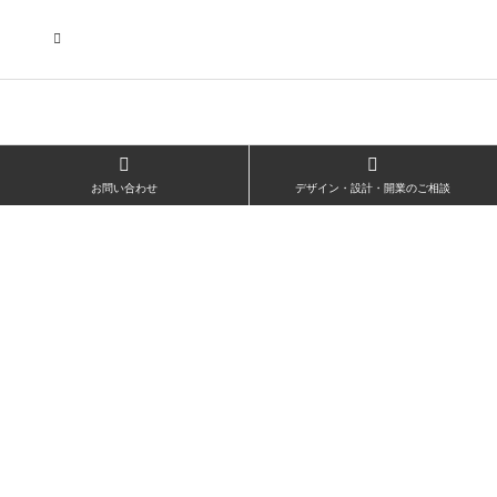
広島・胡町 接待・地元
料理・個室の距離感か
ら学ぶ“憩”【店舗…
お問い合わせ
デザイン・設計・開業のご相談