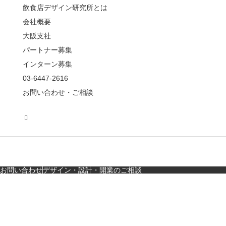
飲食店デザイン研究所とは
会社概要
【鎌倉・小町通り】と
んかつ小満ちに学ぶ、
大阪支社
老舗とんかつ店舗デ
パートナー募集
ザ…
インターン募集
東京・麻布十番｜バー
03-6447-2616
の“後ろ”に客席！？秀逸
お問い合わせ・ご相談
な店舗デザイン
広島・胡町 接待・地元
料理・個室の距離感か
ら学ぶ“憩”【店舗…
お問い合わせ
デザイン・設計・開業のご相談