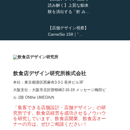
読み解く】上質な鮨体
験を演出する「鮓 み…
【店舗デザイン視察】
CarneSio 158｜”…
【熊の鳥焼き】囲炉裏
という”体験”を…
飲食店デザイン研究所株式会社
本社：東京都港区西麻布3-3-1 長井ビル3F
【大阪・梅田】高級感
大阪支社
：大阪市北区曽根崎2-16-19 メッセージ梅田ビ
とライブ感を両立した
ル 1階 ONthe UMEDA内
和モダン串揚げ店。
「…
「集客できる店舗設計・店舗デザイン」の研
究所です。飲食店経営を成功させるノウハウ
【Queux Norme（クゥ
を研究しています。飲食店開業、飲食店オー
ノルム）】女子会にお
ナーの方は、ぜひご相談ください！
薦めな&…