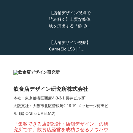
【店舗デザイン視点で
読み解く】上質な鮨体
験を演出する「鮓 み…
【店舗デザイン視察】
CarneSio 158｜”…
【熊の鳥焼き】囲炉裏
という”体験”を…
飲食店デザイン研究所株式会社
本社：東京都港区西麻布3-3-1 長井ビル3F
【大阪・梅田】高級感
大阪支社
：大阪市北区曽根崎2-16-19 メッセージ梅田ビ
とライブ感を両立した
ル 1階 ONthe UMEDA内
和モダン串揚げ店。
「…
「集客できる店舗設計・店舗デザイン」の研
究所です。飲食店経営を成功させるノウハウ
【Queux Norme（クゥ