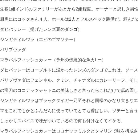
先客1組インドのファミリーがあとから2組程度。オーナーと思しき男
厨房にはコックさん４人、ホールは2人とフルスペック装備だ。頼んだ
ダヒバッレー（揚げたレンズ豆のダンゴ）
ジンガティルワラ（エビのゴマソテー）
パリプヴァダ
マラバルフィッシュカレー（ラ州の伝統的な魚カLー）
ダヒバッレーはヨーグルトに浸かったレンズのダンゴでこれは、ソース
パリプヴァダはフェンネル、クミン、チャナダルにカレーリーフ、そし
の宝刀のココナッツチャトニの美味しさと言ったらこれだけで舐め回し
ジンガティルワラはブラックタイガー乃至それと同様のかなり大きなエ
マをこれでもかとふんだんに使っていてとても香ばしい。ソテーと言う
しっかりスパイスで味がついているので何も付けなくてイケる。
マラバルフィッシュカレーはココナッツミルクとタマリンで味を構成さ