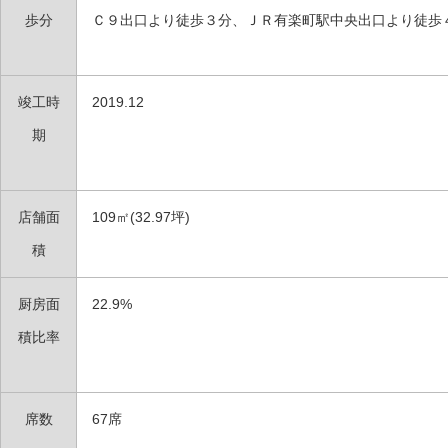
歩分
Ｃ９出口より徒歩３分、ＪＲ有楽町駅中央出口より徒歩
竣工時
2019.12
期
店舗面
109㎡(32.97坪)
積
厨房面
22.9%
積比率
席数
67席