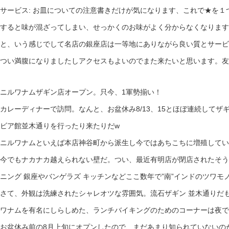
サービス: お皿についての注意書きだけが気になります、これで★を
すると味が混ざってしまい、せっかくのお味がよく分からなくなります
と、いう感じでして名店の銀座店は一等地にありながら良い質とサービ
つい満腹になりましたしアクセスもよいのでまた来たいと思います。友
ニルワナムザギン店オープン。只今、1軍勢揃い！
カレーディナーで訪問。なんと、お盆休み8/13、15とほぼ連続して
ビア館並木通りを行ったり来たりだw
ニルワナムといえば本店神谷町から派生し今ではあちこちに増殖してい
今でもナカナカ越えられない壁だ。つい、最近有明店が閉店されたそう
ニング 銀座やバンゲラズ キッチンなどここ数年で”南”インドのツワ
さて、外観は洗練されたシャレオツな雰囲気。流石ザギン 並木通りだ
ワナムを有名にしらしめた、ランチバイキングのためのコーナーは夜で
お盆休み前の8月上旬にオプンしたので、まだあまり知られていないの