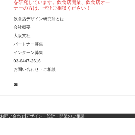
を研究しています。飲食店開業、飲食店オー
ノルム）】女子会にお
ナーの方は、ぜひご相談ください！
薦めな&…
飲食店デザイン研究所とは
会社概要
【鎌倉・小町通り】と
んかつ小満ちに学ぶ、
大阪支社
老舗とんかつ店舗デ
パートナー募集
ザ…
インターン募集
東京・麻布十番｜バー
03-6447-2616
の“後ろ”に客席！？秀逸
お問い合わせ・ご相談
な店舗デザイン
広島・胡町 接待・地元
料理・個室の距離感か
ら学ぶ“憩”【店舗…
お問い合わせ
デザイン・設計・開業のご相談