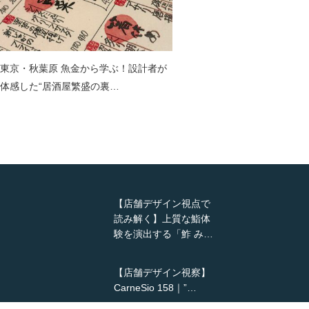
東京・秋葉原 魚金から学ぶ！設計者が
体感した“居酒屋繁盛の裏…
【店舗デザイン視点で
読み解く】上質な鮨体
験を演出する「鮓 み…
【店舗デザイン視察】
CarneSio 158｜”…