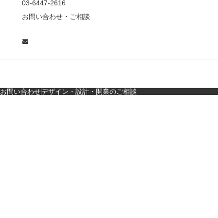
03-6447-2616
の“後ろ”に客席！？秀逸
お問い合わせ・ご相談
な店舗デザイン
広島・胡町 接待・地元
料理・個室の距離感か
ら学ぶ“憩”【店舗…
お問い合わせ
デザイン・設計・開業のご相談