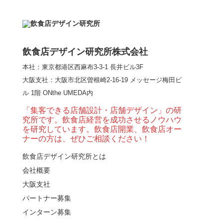
【熊の鳥焼き】囲炉裏
という”体験”を…
飲食店デザイン研究所株式会社
本社：東京都港区西麻布3-3-1 長井ビル3F
【大阪・梅田】高級感
大阪支社
：大阪市北区曽根崎2-16-19 メッセージ梅田ビ
とライブ感を両立した
ル 1階 ONthe UMEDA内
和モダン串揚げ店。
「…
「集客できる店舗設計・店舗デザイン」の研
究所です。飲食店経営を成功させるノウハウ
【Queux Norme（クゥ
を研究しています。飲食店開業、飲食店オー
ノルム）】女子会にお
ナーの方は、ぜひご相談ください！
薦めな&…
飲食店デザイン研究所とは
会社概要
【鎌倉・小町通り】と
んかつ小満ちに学ぶ、
大阪支社
老舗とんかつ店舗デ
パートナー募集
ザ…
インターン募集
東京・麻布十番｜バー