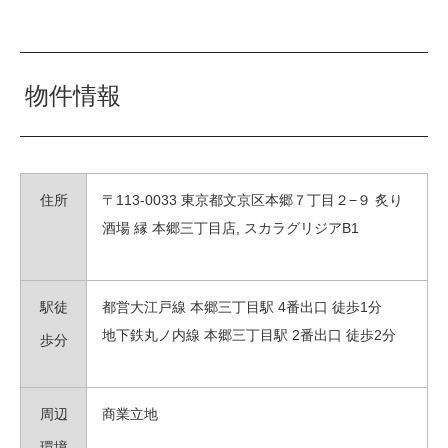
物件情報
住所
〒
113-0033
東京都文京区本郷７丁目２
−
９
炙り
酒場
縁
本郷三丁目店
,
スカラグリジア
B1
駅徒
都営大江戸線 本郷三丁目駅 4番出口 徒歩1分
地下鉄丸ノ内線 本郷三丁目駅 2番出口 徒歩2分
歩分
周辺
商業
立地
環境