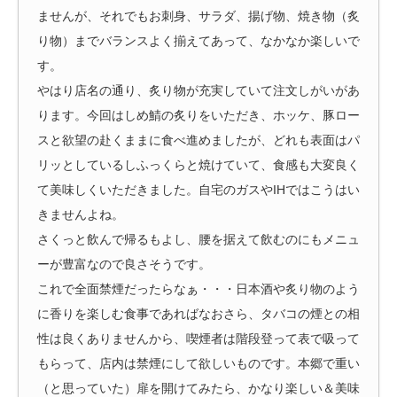
ませんが、それでもお刺身、サラダ、揚げ物、焼き物（炙
り物）までバランスよく揃えてあって、なかなか楽しいで
す。
やはり店名の通り、炙り物が充実していて注文しがいがあ
ります。今回はしめ鯖の炙りをいただき、ホッケ、豚ロー
スと欲望の赴くままに食べ進めましたが、どれも表面はパ
リッとしているしふっくらと焼けていて、食感も大変良く
て美味しくいただきました。自宅のガスやIHではこうはい
きませんよね。
さくっと飲んで帰るもよし、腰を据えて飲むのにもメニュ
ーが豊富なので良さそうです。
これで全面禁煙だったらなぁ・・・日本酒や炙り物のよう
に香りを楽しむ食事であればなおさら、タバコの煙との相
性は良くありませんから、喫煙者は階段登って表で吸って
もらって、店内は禁煙にして欲しいものです。本郷で重い
（と思っていた）扉を開けてみたら、かなり楽しい＆美味