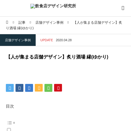
ホーム
記事
店舗デザイン事例
【人が集まる店舗デザイン】炙
飲食店デザイン研究所とは
り酒場 縁(ゆかり)
店舗デザイン事例
UPDATE
2020.04.28
店舗デザインノウハウ
【人が集まる店舗デザイン】炙り酒場 縁(ゆかり)
店舗デザイン事例
飲食店向けサービス・商品
飲食店経営・開業ノウハウ
目次
インタビュー