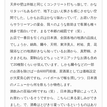
天井や壁は外観と同じくコンクリート打ちっ放しで、かな
りタッパもあるので、地下とはいえ狭さを感じさせない空
間でした。しかもお店はかなり賑わっていて、お若い方か
らサラリーマンの宴会、我々のような飲助まで客層も種々
雑多で面白いです。まるで本郷の縮図です（笑）。
お店で一番目を引くのは日本酒、全国各地の地酒の品揃え
でしょうか。鍋島、爾今、天明、東洋美人、村祐、貴、花
陽浴などの地酒好きなら知っているお酒から、真野鶴、さ
さまさむね、栗駒山などちょっとマニアックなお酒も含め
て20種類くらいが並んでいます。しかも爾今などの一部
のお酒を除けば一合600円前後。居酒屋としては価格設定
が大変良心的ですね。ハイボールで喉を潤しつつ、日本酒
のメニューから何を飲もうか物色します。
酒飲みの至福の時ですね（笑）。日本酒は季節によって入
れ替わっているそうですから、こちらに来る楽しみができ
ました。で、酒肴はとびきり凝っているというものはあり