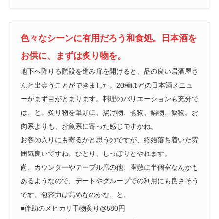
色々なシーンに有用だろう和食処。日本酒を
お供に、まずは炙り物を。
地下へ降りる階段を進み扉を開けると、品の良い居酒屋さ
んと出会うことができました。20種ほどの日本酒メニュ
ーがまず目がとまります。料理のバリエーションも充分で
は、と。炙り物を筆頭に、揚げ物、煮物、鍋物、飯物。お
肉系よりも、お魚系に寄った感じですかね。
お客の入りにも寄るかと思うのですが、終始落ち着いた雰
囲気良いですね。ひとり、しっぽりとやれます。
尚、カウンターやテーブル席の他、座敷に半個室なんかも
あるようなので、デートやグループでの利用にも良さそう
です。包容力は高めなのかな、と。
■伴助のメヒカリ干物炙り@580円