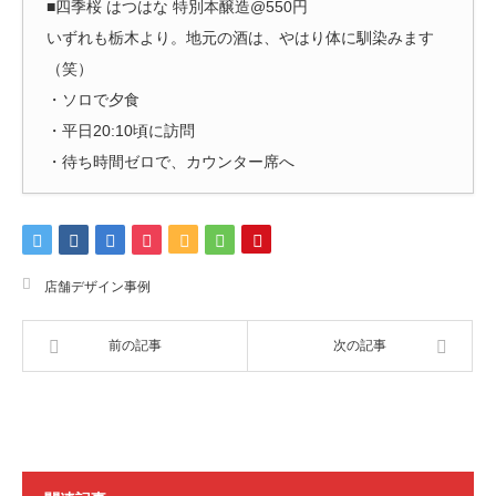
■四季桜 はつはな 特別本醸造@550円
いずれも栃木より。地元の酒は、やはり体に馴染みます
（笑）
・ソロで夕食
・平日20:10頃に訪問
・待ち時間ゼロで、カウンター席へ
店舗デザイン事例
前の記事
次の記事
お問い合わせ
デザイン・設計・開業のご相談