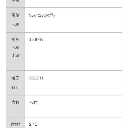
店舗
96
㎡
(29.04
坪
)
面積
厨房
15.87%
面積
比率
竣工
2012.11
時期
席数
70席
席数/
2.41