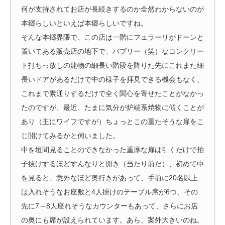
何が支持されてお店が長続きするのか全然わからないのが
本郷らしいといえば本郷らしいですね。
そんな本郷界隈で、この店は一階にフェラーリがドーンと
置いてある販売店の地下で、バブリー（笑）なコンクリー
ト打ちっ放しの建物の細長い階段を降りた先にこれまた細
長いドアがあるだけで中の様子を拝見できる機会もなく、
これまで素通りするだけで全く関心を寄せたことがなかっ
たのですが、最近、たまに気分が炉端系焼物に傾くことが
あり（主にワイフですが）ちょっとこの重たそうな扉をこ
じ開けてみるかと伺いました。
中を垣間見ることのできなかった重厚な扉は引くだけで拍
子抜けするほどすんなりと開き（当たり前だ）、初めて中
を見ると、意外なほど奥行きがあって、手前に20名以上
は入れそうなお座敷と4人掛けのテーブル席が6つ、その
先に7～8人座れそうなカウンターもあって、さらにお店
の奥にも席が設えられています。あら、案外大きいのね。