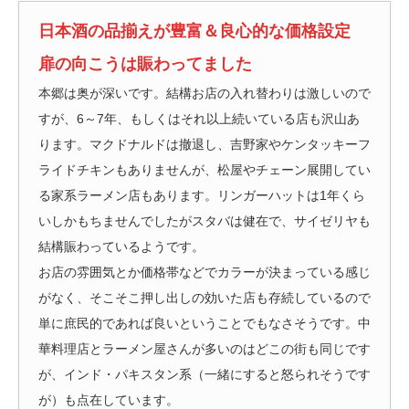
日本酒の品揃えが豊富＆良心的な価格設定
扉の向こうは賑わってました
本郷は奥が深いです。結構お店の入れ替わりは激しいので
すが、6～7年、もしくはそれ以上続いている店も沢山あ
ります。マクドナルドは撤退し、吉野家やケンタッキーフ
ライドチキンもありませんが、松屋やチェーン展開してい
る家系ラーメン店もあります。リンガーハットは1年くら
いしかもちませんでしたがスタバは健在で、サイゼリヤも
結構賑わっているようです。
お店の雰囲気とか価格帯などでカラーが決まっている感じ
がなく、そこそこ押し出しの効いた店も存続しているので
単に庶民的であれば良いということでもなさそうです。中
華料理店とラーメン屋さんが多いのはどこの街も同じです
が、インド・パキスタン系（一緒にすると怒られそうです
が）も点在しています。