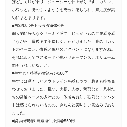
ほどよく脂が乗り、ジューシーな仕上がりです。カリッ、
ホワッと。身のふくよかさを充分に感じられ、満足度が高
めにまとまります。
■
自家製ポテトサラダ@380円
個人的に好みなクリーミィ感で、じゃがいもの存在感を感
じながら、最後まで美味しくいただけました。賽の目カッ
トのベーコンが食感と薫りのアクセントになりますかね。
それに加えてマスタードが良パフォーマンス。ボリューム
面もうれしいな、と。
■牛すじと根菜の煮込み@580円
牛すじは凛々しいアウトラインを残しつつ、脆さも持ち合
わせておりました。且つ、大根、人参、蒟蒻など、具材た
ちの醤油ベースの煮汁との一体感も良好。強烈なインパク
トは感じられないものの、きちんと美味しい煮込みであり
ました。
■姿 純米吟醸 無濾過生原酒@550円