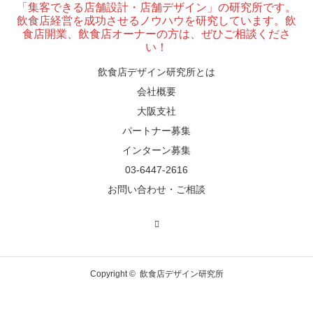
「集客できる店舗設計・店舗デザイン」の研究所です。
東京・麻布十番｜バーの“後ろ”に客席！？秀逸な
飲食店経営を成功させるノウハウを研究しています。飲
舗デザイン
食店開業、飲食店オーナーの方は、ぜひご相談くださ
い！
飲食店デザイン研究所とは
会社概要
広島・胡町 接待・地元料理・個室の距離感から
ぶ“憩”【店舗…
大阪支社
パートナー募集
インターン募集
03-6447-2616
お問い合わせ・ご相談
Copyright ©
飲食店デザイン研究所