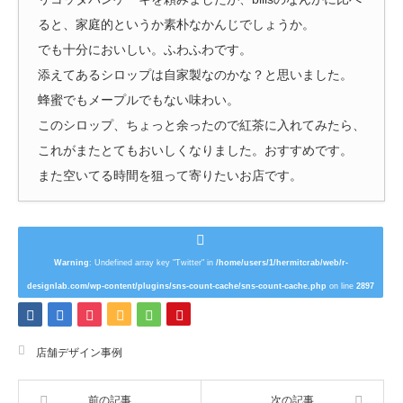
ると、家庭的というか素朴なかんじでしょうか。
でも十分においしい。ふわふわです。
添えてあるシロップは自家製なのかな？と思いました。
蜂蜜でもメープルでもない味わい。
このシロップ、ちょっと余ったので紅茶に入れてみたら、
これがまたとてもおいしくなりました。
おすすめです。
また空いてる時間を狙って寄りたいお店です。
Warning
: Undefined array key "Twitter" in
/home/users/1/hermitcrab/web/r-
designlab.com/wp-content/plugins/sns-count-cache/sns-count-cache.php
on line
2897
店舗デザイン事例
前の記事
次の記事