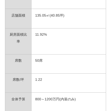
店舗面積
135.05㎡(40.85坪)
厨房面積比
11.92%
率
席数
50
席
席数/坪
1.22
全体予算
800～1200
万円(内装のみ)