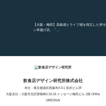
【大阪・梅田】高級感とライブ感を両立した和モ
ン串揚げ店。「…
【Queux Norme（クゥ ノルム）】女子会にお薦
な&…
飲食店デザイン研究所株式会社
【鎌倉・小町通り】とんかつ小満ちに学ぶ、老舗
んかつ店舗デザ…
本社：東京都港区西麻布3-3-1 長井ビル3F
大阪支社
：大阪市北区曽根崎2-16-19 メッセージ梅田ビル 1階 ONthe
UMEDA内