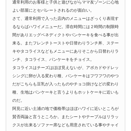
通常利用のお客様と子供と遊びながらママ友ゾーンに心地
よい部屋にとセパレートされるのが面白い。
さて、通常利用で入った店内のメニューはざっくり表現す
るならばハワイメニューだ。滞在時間には２時間の制限時
間がありエッグベネディクトやパンケーキを食べる事が出
来る。またフレンチトーストや日替わりランチ丼、ステー
キやタコライスなどもメニューにありそこから日替わりラ
ンチ、タコライス、パンケーキをチョイス。
タコライスはチーズはほぼ見えないが、アボカドやドレッ
シングに卵が入る変わり種、パンケーキはフワフワのやつ
だがこちらも豆乳が入ったものやチョコ掛けなどの変わり
種、生地はパンケーキと言うよりもホットケーキに近いも
のだ。
阿見に近い土浦の地で価格帯はほぼハワイに近いところが
賛否両論と言うところか。またシートやテーブルはリラッ
クスが出来るソファー席なども用意されている事やチャイ