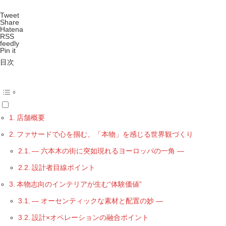
Tweet
Share
Hatena
RSS
feedly
Pin it
目次
店舗概要
ファサードで心を掴む、「本物」を感じる世界観づくり
― 六本木の街に突如現れるヨーロッパの一角 ―
設計者目線ポイント
本物志向のインテリアが生む“体験価値”
― オーセンティックな素材と配置の妙 ―
設計×オペレーションの融合ポイント