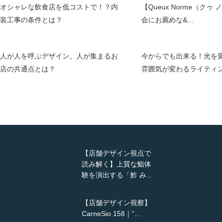
オシャレな飲食店を低コストで！？内
【Queux Norme（クゥ
装工事の条件とは？
会にお薦めな&…
人が人を呼ぶデザイン。人が集まるお
今からでも出来る！光を
店の共通点とは？
雰囲気が変わるライティ
【店舗デザイン視点で
読み解く】上質な鮨体
験を演出する「鮓 み…
【店舗デザイン視察】
CarneSio 158｜”…