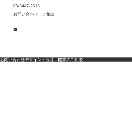
東京・麻布十番｜バー
03-6447-2616
の“後ろ”に客席！？秀逸
お問い合わせ・ご相談
な店舗デザイン
広島・胡町 接待・地元
料理・個室の距離感か
ら学ぶ“憩”【店舗…
お問い合わせ
デザイン・設計・開業のご相談