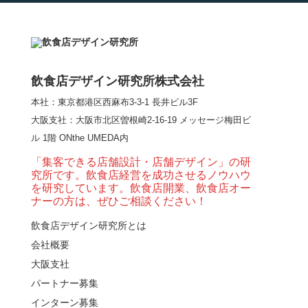
【熊の鳥焼き】囲炉裏
という”体験”を…
飲食店デザイン研究所株式会社
本社：東京都港区西麻布3-3-1 長井ビル3F
【大阪・梅田】高級感
大阪支社
：大阪市北区曽根崎2-16-19 メッセージ梅田ビ
とライブ感を両立した
ル 1階 ONthe UMEDA内
和モダン串揚げ店。
「…
「集客できる店舗設計・店舗デザイン」の研
究所です。飲食店経営を成功させるノウハウ
【Queux Norme（クゥ
を研究しています。飲食店開業、飲食店オー
ノルム）】女子会にお
ナーの方は、ぜひご相談ください！
薦めな&…
飲食店デザイン研究所とは
会社概要
【鎌倉・小町通り】と
んかつ小満ちに学ぶ、
大阪支社
老舗とんかつ店舗デ
パートナー募集
ザ…
インターン募集