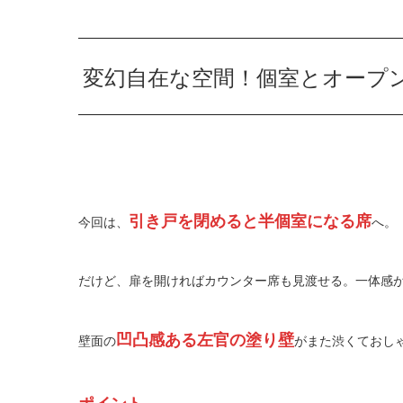
変幻自在な空間！個室とオープ
引き戸を閉めると半個室になる席
今回は、
へ。
だけど、扉を開ければカウンター席も見渡せる。一体感
凹凸感ある左官の塗り壁
壁面の
がまた渋くておし