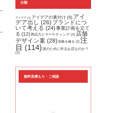
分類
アイ
アイデアの裏付け
(6)
アイデア
(1)
デア出し
(26)
ブランドにつ
いて考える
(24)
事業計画を立て
店舗
る
(12)
商品力とマーケティング
(3)
注
デザイン案
(28)
戦略を練る
(2)
目
(114)
誰のために作るお店なのか？
(3)
無料見積もり・ご相談