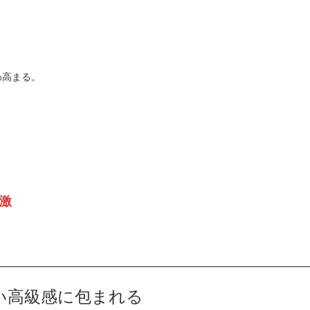
わ高まる。
激
い高級感に包まれる