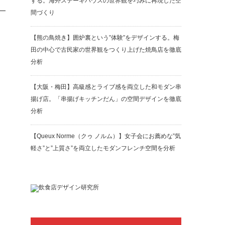
する。海外ステーキハウスの世界観を巧みに再現した空
間づくり
【熊の鳥焼き】囲炉裏という”体験”をデザインする。梅
田の中心で古民家の世界観をつくり上げた焼鳥店を徹底
分析
【大阪・梅田】高級感とライブ感を両立した和モダン串
揚げ店。「串揚げキッチンだん」の空間デザインを徹底
分析
【Queux Norme（クゥ ノルム）】女子会にお薦めな”気
軽さ”と”上質さ”を両立したモダンフレンチ空間を分析