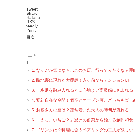
Tweet
Share
Hatena
RSS
feedly
Pin it
目次
なんだか気になる…このお店、行ってみたくなる理
路地裏に現れた大暖簾！入る前からテンションUP
一歩足を踏み入れると…心地よい高級感に包まれる
変幻自在な空間！個室とオープン席、どっちも楽し
お客さんの層は？落ち着いた大人の時間が流れる
「えっ、いちご？」驚きの前菜から始まる創作和食
ドリンクは？料理に合うペアリングの工夫が欲しい