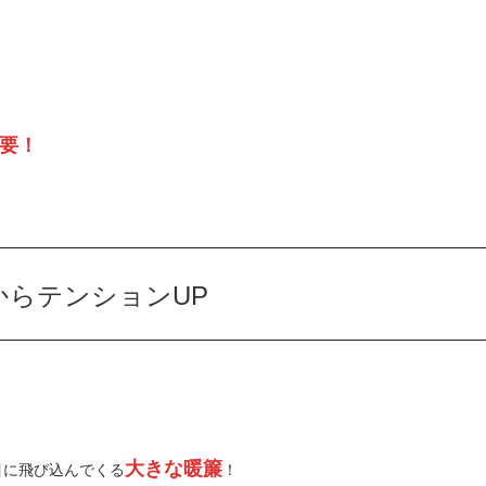
必要！
からテンションUP
大きな暖簾
目に飛び込んでくる
！