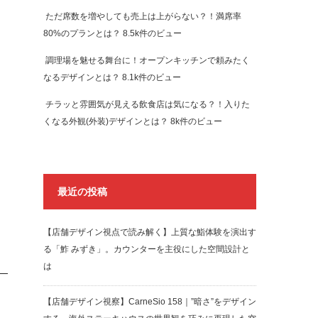
ただ席数を増やしても売上は上がらない？！満席率
80%のプランとは？
8.5k件のビュー
調理場を魅せる舞台に！オープンキッチンで頼みたく
なるデザインとは？
8.1k件のビュー
チラッと雰囲気が見える飲食店は気になる？！入りた
くなる外観(外装)デザインとは？
8k件のビュー
最近の投稿
【店舗デザイン視点で読み解く】上質な鮨体験を演出す
る「鮓 みずき」。カウンターを主役にした空間設計と
は
【店舗デザイン視察】CarneSio 158｜”暗さ”をデザイン