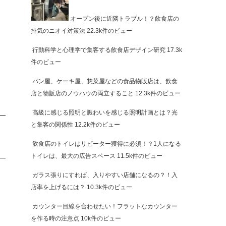
オープン後に近隣トラブル！？飲食店の
排気のニオイ対策法
22.3k件のビュー
行動科学と心理学で集客する飲食店デザイン研究
17.3k
件のビュー
パン屋、ケーキ屋、惣菜屋などの食品物販店は、飲食
店と物販店のノウハウの両立すること
12.3k件のビュー
高級に感じる照明と賑わいを感じる照明計画とは？光
と集客の関係性
12.2k件のビュー
飲食店のトイレはリピーター獲得に必須！？1人になる
トイレは、最大の広告スペース
11.5k件のビュー
ガラス張りにすれば、入りやすい店舗になるの？！入
店率を上げるには？
10.3k件のビュー
カウンター目線を合わせたい！フラットなカウンター
を作る時の注意点
10k件のビュー