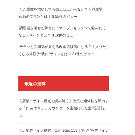
ただ席数を増やしても売上は上がらない？！満席率
80%のプランとは？
8.5k件のビュー
調理場を魅せる舞台に！オープンキッチンで頼みたく
なるデザインとは？
8.1k件のビュー
チラッと雰囲気が見える飲食店は気になる？！入りた
くなる外観(外装)デザインとは？
8k件のビュー
最近の投稿
【店舗デザイン視点で読み解く】上質な鮨体験を演出す
る「鮓 みずき」。カウンターを主役にした空間設計と
は
【店舗デザイン視察】CarneSio 158｜”暗さ”をデザイン