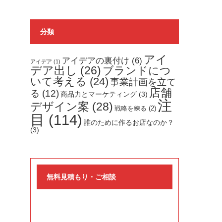
分類
アイ
アイデアの裏付け
(6)
アイデア
(1)
デア出し
(26)
ブランドにつ
いて考える
(24)
事業計画を立て
店舗
る
(12)
商品力とマーケティング
(3)
注
デザイン案
(28)
戦略を練る
(2)
目
(114)
誰のために作るお店なのか？
(3)
無料見積もり・ご相談