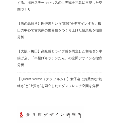
する。海外ステーキハウスの世界観を巧みに再現した空
間づくり
【熊の鳥焼き】囲炉裏という”体験”をデザインする。梅
田の中心で古民家の世界観をつくり上げた焼鳥店を徹底
分析
【大阪・梅田】高級感とライブ感を両立した和モダン串
揚げ店。「串揚げキッチンだん」の空間デザインを徹底
分析
【Queux Norme（クゥ ノルム）】女子会にお薦めな”気
軽さ”と”上質さ”を両立したモダンフレンチ空間を分析