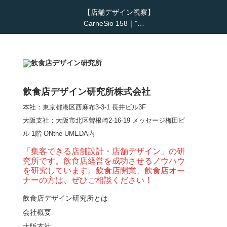
【店舗デザイン視察】
CarneSio 158｜”…
【熊の鳥焼き】囲炉裏
という”体験”を…
飲食店デザイン研究所株式会社
本社：東京都港区西麻布3-3-1 長井ビル3F
【大阪・梅田】高級感
大阪支社
：大阪市北区曽根崎2-16-19 メッセージ梅田ビ
とライブ感を両立した
ル 1階 ONthe UMEDA内
和モダン串揚げ店。
「…
「集客できる店舗設計・店舗デザイン」の研
究所です。飲食店経営を成功させるノウハウ
【Queux Norme（クゥ
を研究しています。飲食店開業、飲食店オー
ノルム）】女子会にお
ナーの方は、ぜひご相談ください！
薦めな&…
飲食店デザイン研究所とは
会社概要
【鎌倉・小町通り】と
んかつ小満ちに学ぶ、
大阪支社