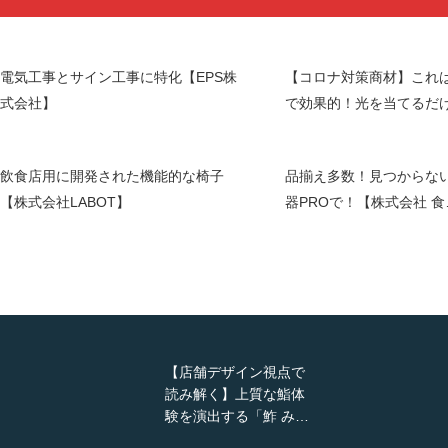
電気工事とサイン工事に特化【EPS株
【コロナ対策商材】これ
式会社】
で効果的！光を当てるだ
飲食店用に開発された機能的な椅子
品揃え多数！見つからな
【株式会社LABOT】
器PROで！【株式会社 食
【店舗デザイン視点で
読み解く】上質な鮨体
験を演出する「鮓 み…