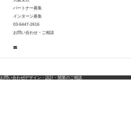
老舗とんかつ店舗デ
パートナー募集
ザ…
インターン募集
東京・麻布十番｜バー
03-6447-2616
の“後ろ”に客席！？秀逸
お問い合わせ・ご相談
な店舗デザイン
広島・胡町 接待・地元
料理・個室の距離感か
ら学ぶ“憩”【店舗…
お問い合わせ
デザイン・設計・開業のご相談