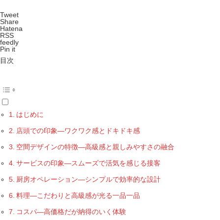
Tweet
Share
Hatena
RSS
feedly
Pin it
目次
はじめに
店頭での印象—ワクワク感とドキドキ感
空間デザインの特徴—高級感と親しみやすさの融合
サービスの印象—スムーズで活気を感じる接客
厨房オペレーション—シンプルで効率的な設計
料理—こだわりと高級感が光る一品一品
コスパ—高価格だが納得のいく体験