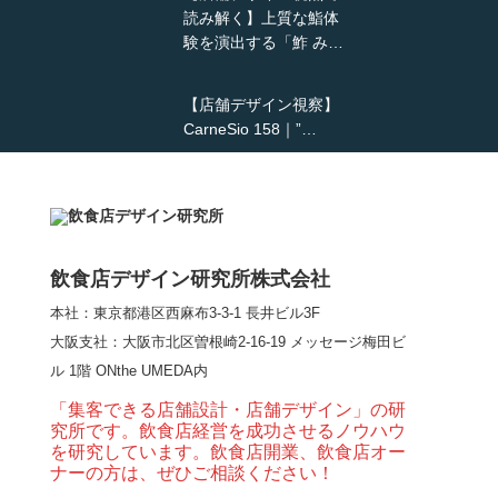
読み解く】上質な鮨体
験を演出する「鮓 み…
【店舗デザイン視察】
CarneSio 158｜”…
【熊の鳥焼き】囲炉裏
という”体験”を…
飲食店デザイン研究所株式会社
本社：東京都港区西麻布3-3-1 長井ビル3F
【大阪・梅田】高級感
大阪支社
：大阪市北区曽根崎2-16-19 メッセージ梅田ビ
とライブ感を両立した
ル 1階 ONthe UMEDA内
和モダン串揚げ店。
「…
「集客できる店舗設計・店舗デザイン」の研
究所です。飲食店経営を成功させるノウハウ
【Queux Norme（クゥ
を研究しています。飲食店開業、飲食店オー
ノルム）】女子会にお
ナーの方は、ぜひご相談ください！
薦めな&…