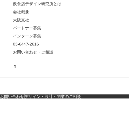
飲食店デザイン研究所とは
会社概要
【鎌倉・小町通り】と
んかつ小満ちに学ぶ、
大阪支社
老舗とんかつ店舗デ
パートナー募集
ザ…
インターン募集
東京・麻布十番｜バー
03-6447-2616
の“後ろ”に客席！？秀逸
お問い合わせ・ご相談
な店舗デザイン
広島・胡町 接待・地元
料理・個室の距離感か
ら学ぶ“憩”【店舗…
お問い合わせ
デザイン・設計・開業のご相談