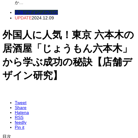
か…
店舗デザインノウハウ
UPDATE
2024.12.09
外国人に人気！東京 六本木の
居酒屋「じょうもん六本木」
から学ぶ成功の秘訣【店舗デ
ザイン研究】
Tweet
Share
Hatena
RSS
feedly
Pin it
目次