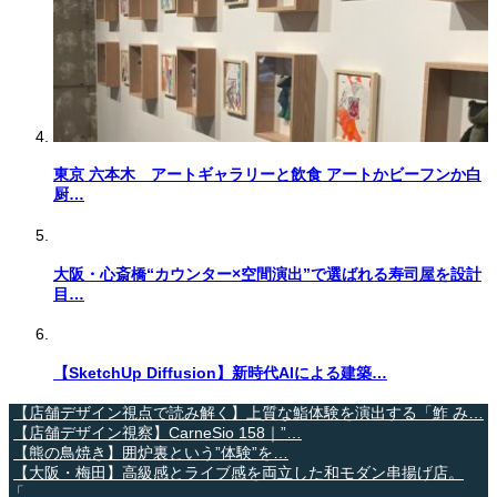
東京 六本木 アートギャラリーと飲食 アートかビーフンか白
厨…
大阪・心斎橋“カウンター×空間演出”で選ばれる寿司屋を設計
目…
【SketchUp Diffusion】新時代AIによる建築…
【店舗デザイン視点で読み解く】上質な鮨体験を演出する「鮓 み…
【店舗デザイン視察】CarneSio 158｜”…
【熊の鳥焼き】囲炉裏という”体験”を…
【大阪・梅田】高級感とライブ感を両立した和モダン串揚げ店。
「…