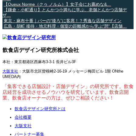
【Queux Norme（クゥ ノルム）】女子会にお薦めな&…
【鎌倉・小町通り】とんかつ小満ちに学ぶ、老舗とんかつ店舗デ
ザ…
東京・麻布十番｜バーの“後ろ”に客席！？秀逸な店舗デザイン
広島・胡町 接待・地元料理・個室の距離感から学ぶ“憩”【店舗…
飲食店デザイン研究所株式会社
本社：東京都港区西麻布3-3-1 長井ビル3F
大阪支社
：大阪市北区曽根崎2-16-19 メッセージ梅田ビル 1階 ONthe
UMEDA内
「集客できる店舗設計・店舗デザイン」の研究所です。飲食
店経営を成功させるノウハウを研究しています。飲食店開
業、飲食店オーナーの方は、ぜひご相談ください！
飲食店デザイン研究所とは
会社概要
大阪支社
パートナー募集