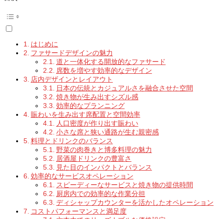
はじめに
ファサードデザインの魅力
道と一体化する開放的なファサード
席数を増やす効率的なデザイン
店内デザインとレイアウト
日本の伝統とカジュアルさを融合させた空間
焼き物が生み出すシズル感
効率的なプランニング
賑わいを生み出す席配置と空間効率
人口密度が作り出す賑わい
小さな席と狭い通路が生む親密感
料理とドリンクのバランス
野菜の肉巻きと博多料理の魅力
居酒屋ドリンクの豊富さ
見た目のインパクトとバランス
効率的なサービスオペレーション
スピーディーなサービスと焼き物の提供時間
厨房内での効率的な作業分担
ディシャップカウンターを活かしたオペレーション
コストパフォーマンスと満足度