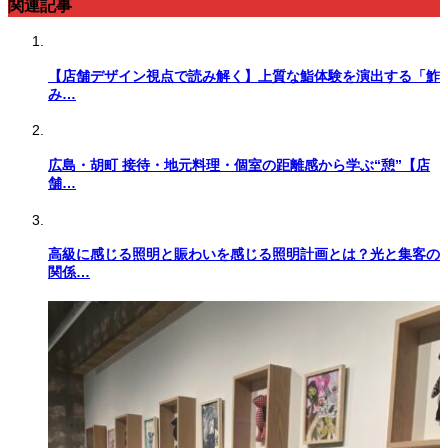
関連記事
【店舗デザイン視点で読み解く】上質な鮨体験を演出する「鮓
み…
広島・胡町 接待・地元料理・個室の距離感から学ぶ“憩”【店
舗…
高級に感じる照明と賑わいを感じる照明計画とは？光と集客の
関係…