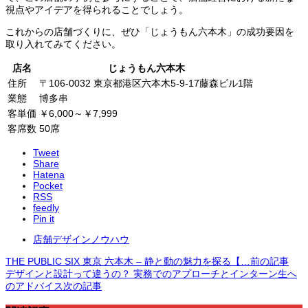
視点やアイデアを得られることでしょう。
これからの店舗づくりに、ぜひ「じょうもん六本木」の成功要因を
取り入れてみてください。
店名
じょうもん六本木
住所
〒106-0032 東京都港区六本木5-9-17藤森ビル1階
業態
博多串
客単価
￥6,000～￥7,999
客席数
50席
Tweet
Share
Hatena
Pocket
RSS
feedly
Pin it
店舗デザインノウハウ
THE PUBLIC SIX 東京 六本木 – 静と動の魅力を探る【…
前の記事
デザインと設計って違うの？ 実務でのアプローチとインターン生へ
のアドバイス
次の記事