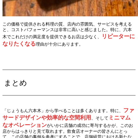
この価格で提供される料理の質、店内の雰囲気、サービスを考える
と、コストパフォーマンスは非常に高いと感じました。特に、六本
リピーターに
木でこれだけの満足度を提供できるお店は少なく、
なりたくなる
理由が十分にあります。
まとめ
ファ
「じょうもん六本木」から学べることは多くあります。特に、
サードデザインや効率的な空間利用
ミニマム
、そして
なオペレーション
がいかに店舗の成功に寄与するかが、このお
店からはっきりと見て取れます。飲食店オーナーの皆さんにとっ
て、この店舗の事例を参考にすることで、店舗経営における新たな