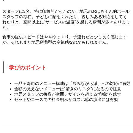
スタッフは3名。特に印象的だったのが、地元のおばちゃん的ホール
スタッフの存在。子どもに飴をくれたり、親しみある対応をしてく
れたりと、空間以上に“サービスの温度”を感じる瞬間が多々ありまし
た。
食事の提供スピードはややゆっくり。子連れだと少し長く感じます
が、それもまた地元密着型の空気感なのかもしれません。
学びのポイント
一品＋寿司のメニュー構成は「飲みながら派」への対応に有効
金額の見えないメニューは“驚きのリスク”になるので注意
地元スタッフの接客が空間デザインを超える“印象”を残す
セットやコースでの料金明示がコスパ感の演出には有効