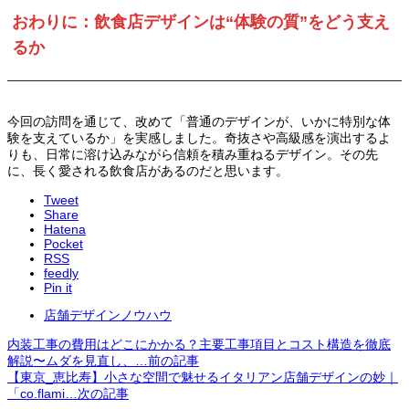
おわりに：飲食店デザインは“体験の質”をどう支え
るか
今回の訪問を通じて、改めて「普通のデザインが、いかに特別な体
験を支えているか」を実感しました。奇抜さや高級感を演出するよ
りも、日常に溶け込みながら信頼を積み重ねるデザイン。その先
に、長く愛される飲食店があるのだと思います。
Tweet
Share
Hatena
Pocket
RSS
feedly
Pin it
店舗デザインノウハウ
内装工事の費用はどこにかかる？主要工事項目とコスト構造を徹底
解説〜ムダを見直し、…
前の記事
【東京_恵比寿】小さな空間で魅せるイタリアン店舗デザインの妙｜
「co.flami…
次の記事