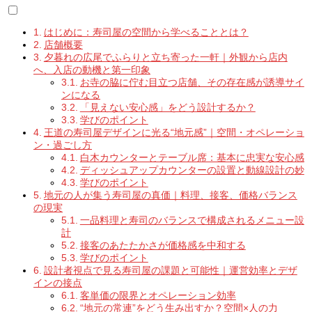
はじめに：寿司屋の空間から学べることとは？
店舗概要
夕暮れの広尾でふらりと立ち寄った一軒｜外観から店内
へ、入店の動機と第一印象
お寺の脇に佇む目立つ店舗、その存在感が誘導サイ
ンになる
「見えない安心感」をどう設計するか？
学びのポイント
王道の寿司屋デザインに光る“地元感”｜空間・オペレーショ
ン・過ごし方
白木カウンターとテーブル席：基本に忠実な安心感
ディッシュアップカウンターの設置と動線設計の妙
学びのポイント
地元の人が集う寿司屋の真価｜料理、接客、価格バランス
の現実
一品料理と寿司のバランスで構成されるメニュー設
計
接客のあたたかさが価格感を中和する
学びのポイント
設計者視点で見る寿司屋の課題と可能性｜運営効率とデザ
インの接点
客単価の限界とオペレーション効率
“地元の常連”をどう生み出すか？空間×人の力