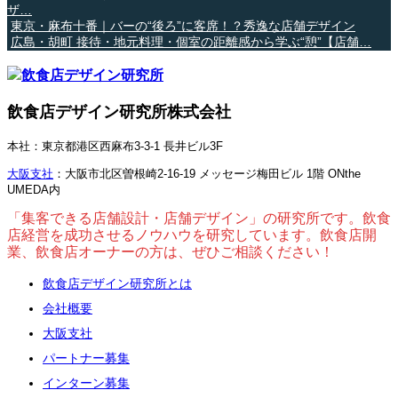
ザ…
東京・麻布十番｜バーの“後ろ”に客席！？秀逸な店舗デザイン
広島・胡町 接待・地元料理・個室の距離感から学ぶ“憩”【店舗…
飲食店デザイン研究所株式会社
本社：東京都港区西麻布3-3-1 長井ビル3F
大阪支社
：大阪市北区曽根崎2-16-19 メッセージ梅田ビル 1階 ONthe
UMEDA内
「集客できる店舗設計・店舗デザイン」の研究所です。飲食
店経営を成功させるノウハウを研究しています。飲食店開
業、飲食店オーナーの方は、ぜひご相談ください！
飲食店デザイン研究所とは
会社概要
大阪支社
パートナー募集
インターン募集