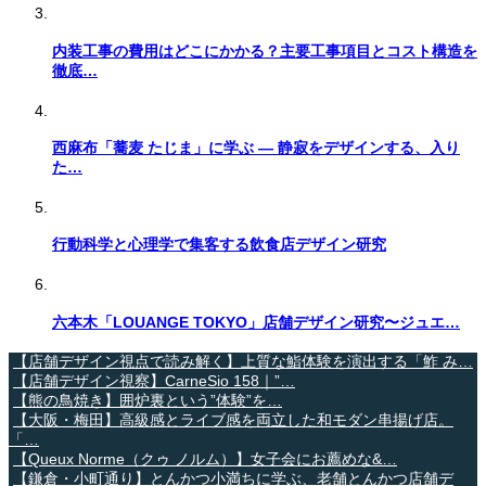
内装工事の費用はどこにかかる？主要工事項目とコスト構造を
徹底…
西麻布「蕎麦 たじま」に学ぶ — 静寂をデザインする、入り
た…
行動科学と心理学で集客する飲食店デザイン研究
六本木「LOUANGE TOKYO」店舗デザイン研究〜ジュエ…
【店舗デザイン視点で読み解く】上質な鮨体験を演出する「鮓 み…
【店舗デザイン視察】CarneSio 158｜”…
【熊の鳥焼き】囲炉裏という”体験”を…
【大阪・梅田】高級感とライブ感を両立した和モダン串揚げ店。
「…
【Queux Norme（クゥ ノルム）】女子会にお薦めな&…
【鎌倉・小町通り】とんかつ小満ちに学ぶ、老舗とんかつ店舗デ