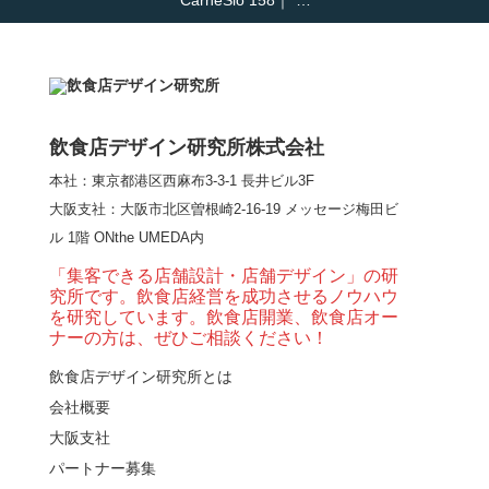
CarneSio 158｜”…
【熊の鳥焼き】囲炉裏
という”体験”を…
飲食店デザイン研究所株式会社
本社：東京都港区西麻布3-3-1 長井ビル3F
【大阪・梅田】高級感
大阪支社
：大阪市北区曽根崎2-16-19 メッセージ梅田ビ
とライブ感を両立した
ル 1階 ONthe UMEDA内
和モダン串揚げ店。
「…
「集客できる店舗設計・店舗デザイン」の研
究所です。飲食店経営を成功させるノウハウ
【Queux Norme（クゥ
を研究しています。飲食店開業、飲食店オー
ノルム）】女子会にお
ナーの方は、ぜひご相談ください！
薦めな&…
飲食店デザイン研究所とは
会社概要
【鎌倉・小町通り】と
んかつ小満ちに学ぶ、
大阪支社
老舗とんかつ店舗デ
パートナー募集
ザ…