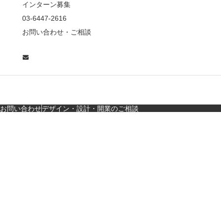
インターン募集
東京・麻布十番｜バー
03-6447-2616
の“後ろ”に客席！？秀逸
お問い合わせ・ご相談
な店舗デザイン
広島・胡町 接待・地元
料理・個室の距離感か
ら学ぶ“憩”【店舗…
お問い合わせ
デザイン・設計・開業のご相談