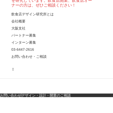
を研究しています。飲食店開業、飲食店オー
ノルム）】女子会にお
ナーの方は、ぜひご相談ください！
薦めな&…
飲食店デザイン研究所とは
会社概要
【鎌倉・小町通り】と
んかつ小満ちに学ぶ、
大阪支社
老舗とんかつ店舗デ
パートナー募集
ザ…
インターン募集
東京・麻布十番｜バー
03-6447-2616
の“後ろ”に客席！？秀逸
お問い合わせ・ご相談
な店舗デザイン
広島・胡町 接待・地元
料理・個室の距離感か
ら学ぶ“憩”【店舗…
お問い合わせ
デザイン・設計・開業のご相談