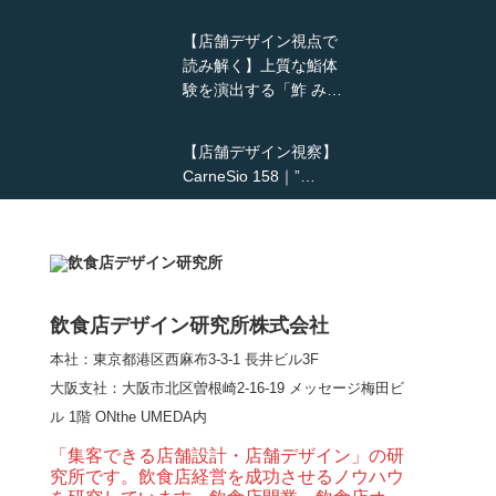
【店舗デザイン視点で
読み解く】上質な鮨体
験を演出する「鮓 み…
【店舗デザイン視察】
CarneSio 158｜”…
【熊の鳥焼き】囲炉裏
という”体験”を…
飲食店デザイン研究所株式会社
本社：東京都港区西麻布3-3-1 長井ビル3F
【大阪・梅田】高級感
大阪支社
：大阪市北区曽根崎2-16-19 メッセージ梅田ビ
とライブ感を両立した
ル 1階 ONthe UMEDA内
和モダン串揚げ店。
「…
「集客できる店舗設計・店舗デザイン」の研
究所です。飲食店経営を成功させるノウハウ
【Queux Norme（クゥ