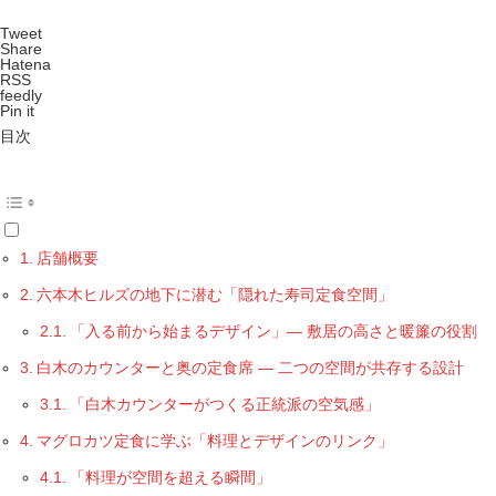
Tweet
Share
Hatena
RSS
feedly
Pin it
目次
店舗概要
六本木ヒルズの地下に潜む「隠れた寿司定食空間」
「入る前から始まるデザイン」― 敷居の高さと暖簾の役割
白木のカウンターと奥の定食席 ― 二つの空間が共存する設計
「白木カウンターがつくる正統派の空気感」
マグロカツ定食に学ぶ「料理とデザインのリンク」
「料理が空間を超える瞬間」