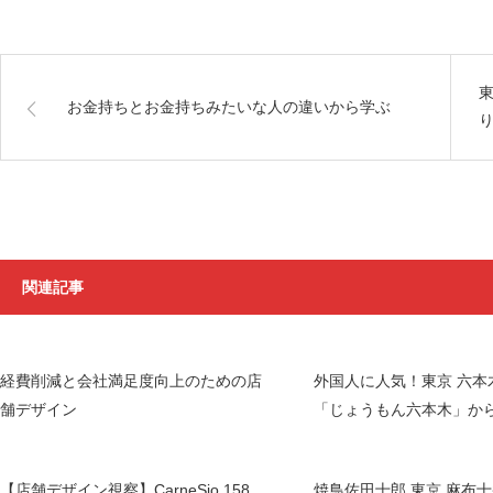
お金持ちとお金持ちみたいな人の違いから学ぶ
関連記事
経費削減と会社満足度向上のための店
外国人に人気！東京 六本
舗デザイン
「じょうもん六本木」か
【店舗デザイン視察】CarneSio 158
焼鳥佐田十郎 東京 麻布