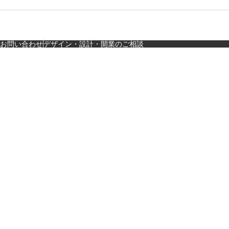
料理・個室の距離感か
ら学ぶ“憩”【店舗…
お問い合わせ
デザイン・設計・開業のご相談