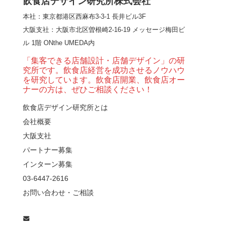
飲食店デザイン研究所株式会社
本社：東京都港区西麻布3-3-1 長井ビル3F
【大阪・梅田】高級感
大阪支社
：大阪市北区曽根崎2-16-19 メッセージ梅田ビ
とライブ感を両立した
ル 1階 ONthe UMEDA内
和モダン串揚げ店。
「…
「集客できる店舗設計・店舗デザイン」の研
究所です。飲食店経営を成功させるノウハウ
【Queux Norme（クゥ
を研究しています。飲食店開業、飲食店オー
ノルム）】女子会にお
ナーの方は、ぜひご相談ください！
薦めな&…
飲食店デザイン研究所とは
会社概要
【鎌倉・小町通り】と
んかつ小満ちに学ぶ、
大阪支社
老舗とんかつ店舗デ
パートナー募集
ザ…
インターン募集
東京・麻布十番｜バー
03-6447-2616
の“後ろ”に客席！？秀逸
お問い合わせ・ご相談
な店舗デザイン
広島・胡町 接待・地元