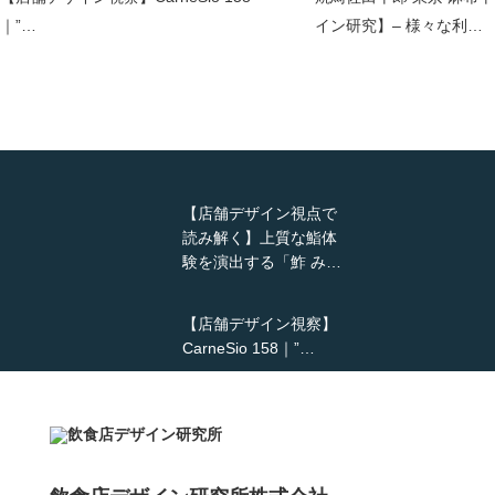
｜”…
イン研究】– 様々な利…
【店舗デザイン視点で
読み解く】上質な鮨体
験を演出する「鮓 み…
【店舗デザイン視察】
CarneSio 158｜”…
【熊の鳥焼き】囲炉裏
という”体験”を…