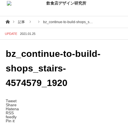
ホーム
記事
bz_continue-to-build-shops_s…
UPDATE
2021.01.25
bz_continue-to-build-
shops_stairs-
4574579_1920
Tweet
Share
Hatena
RSS
feedly
Pin it