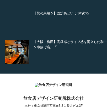
【熊の鳥焼き】囲炉裏という”体験”を…
【大阪・梅田】高級感とライブ感を両立した和モ
ン串揚げ店。「…
【Queux Norme（クゥ ノルム）】女子会にお薦
な&…
飲食店デザイン研究所株式会社
【鎌倉・小町通り】とんかつ小満ちに学ぶ、老舗
んかつ店舗デザ…
本社：東京都港区西麻布3-3-1 長井ビル3F