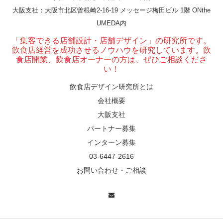
大阪支社
：大阪市北区曽根崎2-16-19 メッセージ梅田ビル 1階 ONthe
UMEDA内
「集客できる店舗設計・店舗デザイン」の研究所です。
東京・麻布十番｜バーの“後ろ”に客席！？秀逸な
飲食店経営を成功させるノウハウを研究しています。飲
舗デザイン
食店開業、飲食店オーナーの方は、ぜひご相談くださ
い！
飲食店デザイン研究所とは
会社概要
広島・胡町 接待・地元料理・個室の距離感から
ぶ“憩”【店舗…
大阪支社
パートナー募集
インターン募集
03-6447-2616
お問い合わせ・ご相談