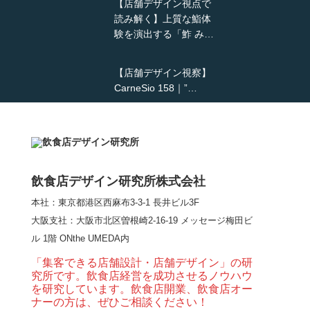
【店舗デザイン視点で
読み解く】上質な鮨体
験を演出する「鮓 み…
【店舗デザイン視察】
CarneSio 158｜”…
【熊の鳥焼き】囲炉裏
という”体験”を…
飲食店デザイン研究所株式会社
本社：東京都港区西麻布3-3-1 長井ビル3F
【大阪・梅田】高級感
大阪支社
：大阪市北区曽根崎2-16-19 メッセージ梅田ビ
とライブ感を両立した
ル 1階 ONthe UMEDA内
和モダン串揚げ店。
「…
「集客できる店舗設計・店舗デザイン」の研
究所です。飲食店経営を成功させるノウハウ
【Queux Norme（クゥ
を研究しています。飲食店開業、飲食店オー
ノルム）】女子会にお
ナーの方は、ぜひご相談ください！