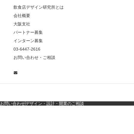
薦めな&…
飲食店デザイン研究所とは
会社概要
【鎌倉・小町通り】と
んかつ小満ちに学ぶ、
大阪支社
老舗とんかつ店舗デ
パートナー募集
ザ…
インターン募集
東京・麻布十番｜バー
03-6447-2616
の“後ろ”に客席！？秀逸
お問い合わせ・ご相談
な店舗デザイン
広島・胡町 接待・地元
料理・個室の距離感か
ら学ぶ“憩”【店舗…
お問い合わせ
デザイン・設計・開業のご相談