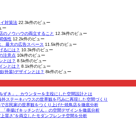
オイ対策法
22.3k件のビュー
ュー
店のノウハウの両立すること
12.3k件のビュー
関係性
12.2k件のビュー
は、最大の広告スペース
11.5k件のビュー
げるには？
10.3k件のビュー
の注意点
10k件のビュー
ンとは？
8.5k件のビュー
インとは？
8.1k件のビュー
(外装)デザインとは？
8k件のビュー
 みずき」。カウンターを主役にした空間設計とは
する。海外ステーキハウスの世界観を巧みに再現した空間づくり
心で古民家の世界観をつくり上げた焼鳥店を徹底分析
。「串揚げキッチンだん」の空間デザインを徹底分析
”と”上質さ”を両立したモダンフレンチ空間を分析