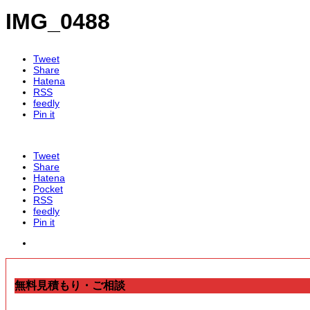
IMG_0488
Tweet
Share
Hatena
RSS
feedly
Pin it
Tweet
Share
Hatena
Pocket
RSS
feedly
Pin it
無料見積もり・ご相談