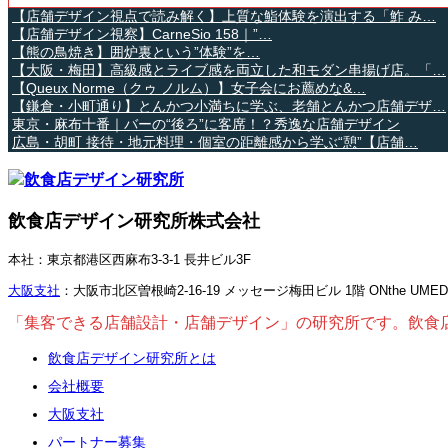
【店舗デザイン視点で読み解く】上質な鮨体験を演出する「鮓 み…
【店舗デザイン視察】CarneSio 158｜”…
【熊の鳥焼き】囲炉裏という”体験”を…
【大阪・梅田】高級感とライブ感を両立した和モダン串揚げ店。「…
【Queux Norme（クゥ ノルム）】女子会にお薦めな&…
【鎌倉・小町通り】とんかつ小満ちに学ぶ、老舗とんかつ店舗デザ…
東京・麻布十番｜バーの“後ろ”に客席！？秀逸な店舗デザイン
広島・胡町 接待・地元料理・個室の距離感から学ぶ“憩”【店舗…
飲食店デザイン研究所株式会社
本社：東京都港区西麻布3-3-1 長井ビル3F
大阪支社
：大阪市北区曽根崎2-16-19 メッセージ梅田ビル 1階 ONthe UME
「集客できる店舗設計・店舗デザイン」の研究所です。飲食
飲食店デザイン研究所とは
会社概要
大阪支社
パートナー募集