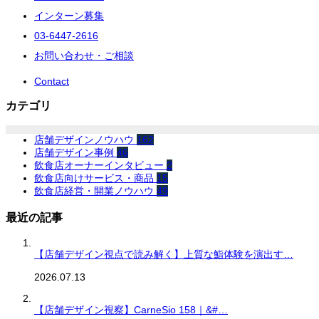
インターン募集
03-6447-2616
お問い合わせ・ご相談
Contact
カテゴリ
店舗デザインノウハウ
162
店舗デザイン事例
46
飲食店オーナーインタビュー
2
飲食店向けサービス・商品
15
飲食店経営・開業ノウハウ
49
最近の記事
【店舗デザイン視点で読み解く】上質な鮨体験を演出す…
2026.07.13
【店舗デザイン視察】CarneSio 158｜&#…