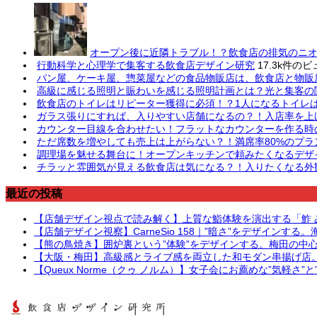
オープン後に近隣トラブル！？飲食店の排気のニ
行動科学と心理学で集客する飲食店デザイン研究
17.3k件のビ
パン屋、ケーキ屋、惣菜屋などの食品物販店は、飲食店と物販
高級に感じる照明と賑わいを感じる照明計画とは？光と集客の
飲食店のトイレはリピーター獲得に必須！？1人になるトイレ
ガラス張りにすれば、入りやすい店舗になるの？！入店率を上
カウンター目線を合わせたい！フラットなカウンターを作る時
ただ席数を増やしても売上は上がらない？！満席率80%のプラ
調理場を魅せる舞台に！オープンキッチンで頼みたくなるデザ
チラッと雰囲気が見える飲食店は気になる？！入りたくなる外観
最近の投稿
【店舗デザイン視点で読み解く】上質な鮨体験を演出する「鮓
【店舗デザイン視察】CarneSio 158｜”暗さ”をデザイン
【熊の鳥焼き】囲炉裏という”体験”をデザインする。梅田の中
【大阪・梅田】高級感とライブ感を両立した和モダン串揚げ店
【Queux Norme（クゥ ノルム）】女子会にお薦めな”気軽さ