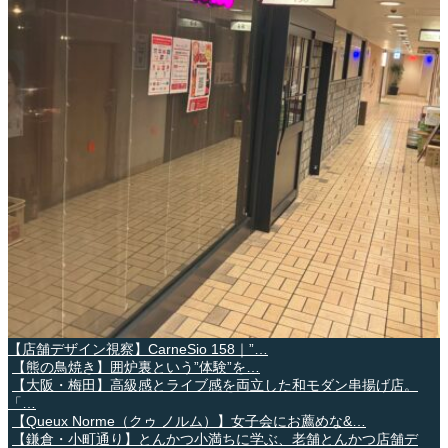
【店舗デザイン視察】CarneSio 158｜”…
【熊の鳥焼き】囲炉裏という”体験”を…
【大阪・梅田】高級感とライブ感を両立した和モダン串揚げ店。
「…
【Queux Norme（クゥ ノルム）】女子会にお薦めな&…
【鎌倉・小町通り】とんかつ小満ちに学ぶ、老舗とんかつ店舗デ