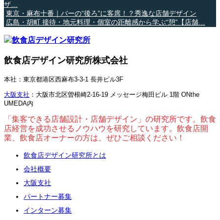
ザ…
東京・麻布十番｜バーの“後ろ”に客席！？秀逸な店舗デザイン
広島・胡町 接待・地元料理・個室の距離感から学ぶ“憩”【店舗…
飲食店デザイン研究所株式会社
本社：東京都港区西麻布3-3-1 長井ビル3F
大阪支社
：大阪市北区曽根崎2-16-19 メッセージ梅田ビル 1階 ONthe
UMEDA内
「集客できる店舗設計・店舗デザイン」の研究所です。飲食
店経営を成功させるノウハウを研究しています。飲食店開
業、飲食店オーナーの方は、ぜひご相談ください！
飲食店デザイン研究所とは
会社概要
大阪支社
パートナー募集
インターン募集