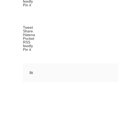
feedly
Pin it
Tweet
Share
Hatena
Pocket
RSS
feedly
Pin it