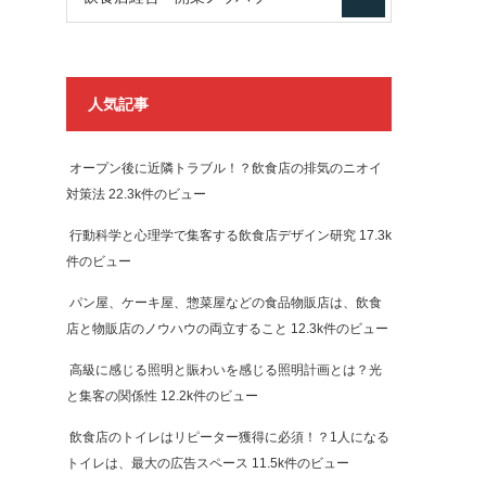
人気記事
オープン後に近隣トラブル！？飲食店の排気のニオイ
対策法
22.3k件のビュー
行動科学と心理学で集客する飲食店デザイン研究
17.3k
件のビュー
パン屋、ケーキ屋、惣菜屋などの食品物販店は、飲食
店と物販店のノウハウの両立すること
12.3k件のビュー
高級に感じる照明と賑わいを感じる照明計画とは？光
と集客の関係性
12.2k件のビュー
飲食店のトイレはリピーター獲得に必須！？1人になる
トイレは、最大の広告スペース
11.5k件のビュー