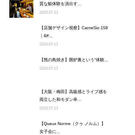
質な鮨体験を演出す…
2026.07.13
【店舗デザイン視察】CarneSio 158
｜&#…
2026.07.13
【熊の鳥焼き】囲炉裏という”体験…
2026.07.13
【大阪・梅田】高級感とライブ感を
両立した和モダン串…
2026.07.13
【Queux Norme（クゥ ノルム）】
女子会に…