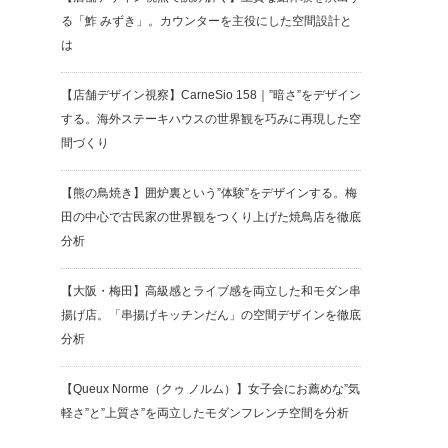
る「鮓 みずき」。カウンターを主役にした空間設計と
は
【店舗デザイン視察】CarneSio 158｜”暗さ”をデザイン
する。海外ステーキハウスの世界観を巧みに再現した空
間づくり
【熊の鳥焼き】囲炉裏という”体験”をデザインする。梅
田の中心で古民家の世界観をつくり上げた焼鳥店を徹底
分析
【大阪・梅田】高級感とライブ感を両立した和モダン串
揚げ店。「串揚げキッチンだん」の空間デザインを徹底
分析
【Queux Norme（クゥ ノルム）】女子会にお薦めな”気
軽さ”と”上質さ”を両立したモダンフレンチ空間を分析