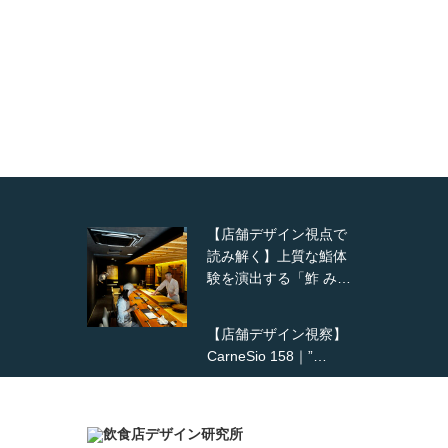
【店舗デザイン視点で
読み解く】上質な鮨体
験を演出する「鮓 み…
【店舗デザイン視察】
CarneSio 158｜”…
【熊の鳥焼き】囲炉裏