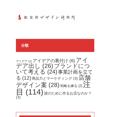
分類
アイ
アイデアの裏付け
(6)
アイデア
(1)
デア出し
(26)
ブランドにつ
いて考える
(24)
事業計画を立て
店舗
る
(12)
商品力とマーケティング
(3)
注
デザイン案
(28)
戦略を練る
(2)
目
(114)
誰のために作るお店なのか？
(3)