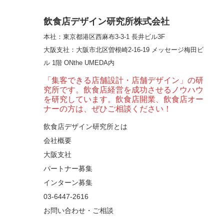
という”体験”を…
飲食店デザイン研究所株式会社
本社：東京都港区西麻布3-3-1 長井ビル3F
【大阪・梅田】高級感
大阪支社
：大阪市北区曽根崎2-16-19 メッセージ梅田ビ
とライブ感を両立した
ル 1階 ONthe UMEDA内
和モダン串揚げ店。
「…
「集客できる店舗設計・店舗デザイン」の研
究所です。飲食店経営を成功させるノウハウ
【Queux Norme（クゥ
を研究しています。飲食店開業、飲食店オー
ノルム）】女子会にお
ナーの方は、ぜひご相談ください！
薦めな&…
飲食店デザイン研究所とは
会社概要
【鎌倉・小町通り】と
んかつ小満ちに学ぶ、
大阪支社
老舗とんかつ店舗デ
パートナー募集
ザ…
インターン募集
東京・麻布十番｜バー
03-6447-2616
の“後ろ”に客席！？秀逸
お問い合わせ・ご相談
な店舗デザイン