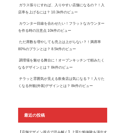
ガラス張りにすれば、入りやすい店舗になるの？！入
店率を上げるには？
10.3k件のビュー
カウンター目線を合わせたい！フラットなカウンター
を作る時の注意点
10k件のビュー
ただ席数を増やしても売上は上がらない？！満席率
80%のプランとは？
8.5k件のビュー
調理場を魅せる舞台に！オープンキッチンで頼みたく
なるデザインとは？
8k件のビュー
チラッと雰囲気が見える飲食店は気になる？！入りた
くなる外観(外装)デザインとは？
8k件のビュー
最近の投稿
【店舗デザイン視点で読み解く】上質な鮨体験を演出す