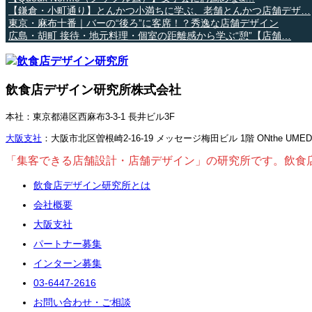
【鎌倉・小町通り】とんかつ小満ちに学ぶ、老舗とんかつ店舗デザ…
東京・麻布十番｜バーの“後ろ”に客席！？秀逸な店舗デザイン
広島・胡町 接待・地元料理・個室の距離感から学ぶ“憩”【店舗…
飲食店デザイン研究所株式会社
本社：東京都港区西麻布3-3-1 長井ビル3F
大阪支社
：大阪市北区曽根崎2-16-19 メッセージ梅田ビル 1階 ONthe UME
「集客できる店舗設計・店舗デザイン」の研究所です。飲食
飲食店デザイン研究所とは
会社概要
大阪支社
パートナー募集
インターン募集
03-6447-2616
お問い合わせ・ご相談