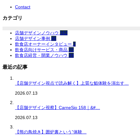
Contact
カテゴリ
店舗デザインノウハウ
162
店舗デザイン事例
46
飲食店オーナーインタビュー
2
飲食店向けサービス・商品
15
飲食店経営・開業ノウハウ
49
最近の記事
【店舗デザイン視点で読み解く】上質な鮨体験を演出す…
2026.07.13
【店舗デザイン視察】CarneSio 158｜&#…
2026.07.13
【熊の鳥焼き】囲炉裏という”体験…