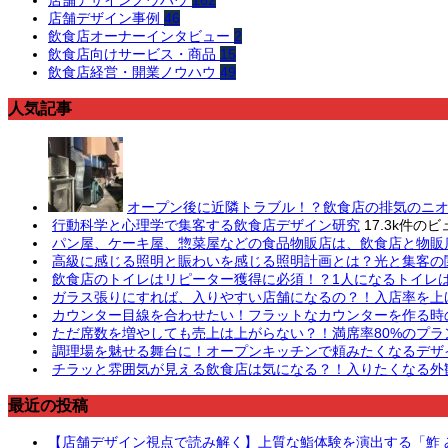
店舗デザインノウハウ
162
店舗デザイン事例
46
飲食店オーナーインタビュー
2
飲食店向けサービス・商品
15
飲食店経営・開業ノウハウ
49
人気記事
オープン後に近隣トラブル！？飲食店の排気のニ
行動科学と心理学で集客する飲食店デザイン研究
17.3k件のビ
パン屋、ケーキ屋、惣菜屋などの食品物販店は、飲食店と物販
高級に感じる照明と賑わいを感じる照明計画とは？光と集客の
飲食店のトイレはリピーター獲得に必須！？1人になるトイレ
ガラス張りにすれば、入りやすい店舗になるの？！入店率を上
カウンター目線を合わせたい！フラットなカウンターを作る時
ただ席数を増やしても売上は上がらない？！満席率80%のプラ
調理場を魅せる舞台に！オープンキッチンで頼みたくなるデザ
チラッと雰囲気が見える飲食店は気になる？！入りたくなる外観
最近の投稿
【店舗デザイン視点で読み解く】上質な鮨体験を演出する「鮓