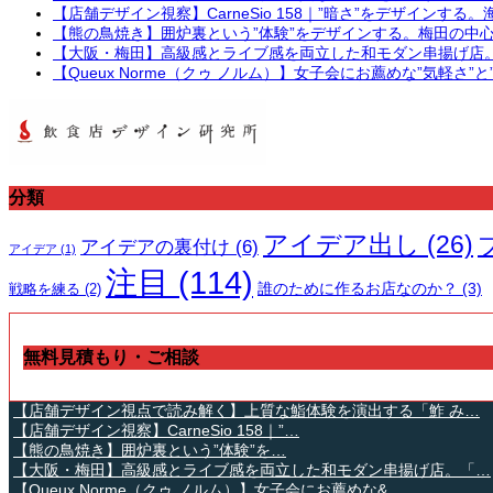
【店舗デザイン視察】CarneSio 158｜”暗さ”をデザイン
【熊の鳥焼き】囲炉裏という”体験”をデザインする。梅田の中
【大阪・梅田】高級感とライブ感を両立した和モダン串揚げ店
【Queux Norme（クゥ ノルム）】女子会にお薦めな”気軽さ
分類
アイデア出し
(26)
アイデアの裏付け
(6)
アイデア
(1)
注目
(114)
誰のために作るお店なのか？
(3)
戦略を練る
(2)
無料見積もり・ご相談
【店舗デザイン視点で読み解く】上質な鮨体験を演出する「鮓 み…
【店舗デザイン視察】CarneSio 158｜”…
【熊の鳥焼き】囲炉裏という”体験”を…
【大阪・梅田】高級感とライブ感を両立した和モダン串揚げ店。「…
【Queux Norme（クゥ ノルム）】女子会にお薦めな&…