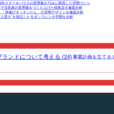
する。海外ステーキハウスの世界観を巧みに再現した空間づくり
心で古民家の世界観をつくり上げた焼鳥店を徹底分析
。「串揚げキッチンだん」の空間デザインを徹底分析
”と”上質さ”を両立したモダンフレンチ空間を分析
ブランドについて考える
(24)
事業計画を立てる
(