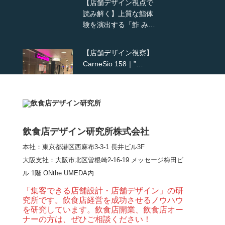
【店舗デザイン視点で
読み解く】上質な鮨体
験を演出する「鮓 み…
【店舗デザイン視察】
CarneSio 158｜”…
【熊の鳥焼き】囲炉裏
という”体験”を…
飲食店デザイン研究所株式会社
本社：東京都港区西麻布3-3-1 長井ビル3F
【大阪・梅田】高級感
大阪支社
：大阪市北区曽根崎2-16-19 メッセージ梅田ビ
とライブ感を両立した
ル 1階 ONthe UMEDA内
和モダン串揚げ店。
「…
「集客できる店舗設計・店舗デザイン」の研
究所です。飲食店経営を成功させるノウハウ
【Queux Norme（クゥ
を研究しています。飲食店開業、飲食店オー
ノルム）】女子会にお
ナーの方は、ぜひご相談ください！