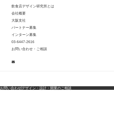
薦めな&…
飲食店デザイン研究所とは
会社概要
【鎌倉・小町通り】と
んかつ小満ちに学ぶ、
大阪支社
老舗とんかつ店舗デ
パートナー募集
ザ…
インターン募集
東京・麻布十番｜バー
03-6447-2616
の“後ろ”に客席！？秀逸
お問い合わせ・ご相談
な店舗デザイン
広島・胡町 接待・地元
料理・個室の距離感か
ら学ぶ“憩”【店舗…
お問い合わせ
デザイン・設計・開業のご相談