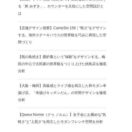
る「鮓 みずき」。カウンターを主役にした空間設計と
は
【店舗デザイン視察】CarneSio 158｜”暗さ”をデザイン
する。海外ステーキハウスの世界観を巧みに再現した空
間づくり
【熊の鳥焼き】囲炉裏という”体験”をデザインする。梅
田の中心で古民家の世界観をつくり上げた焼鳥店を徹底
分析
【大阪・梅田】高級感とライブ感を両立した和モダン串
揚げ店。「串揚げキッチンだん」の空間デザインを徹底
分析
【Queux Norme（クゥ ノルム）】女子会にお薦めな”気
軽さ”と”上質さ”を両立したモダンフレンチ空間を分析