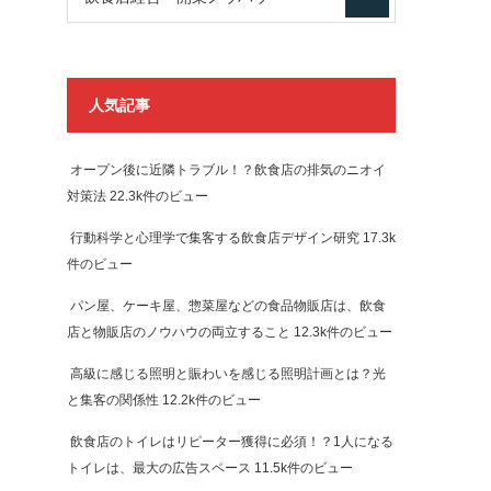
人気記事
オープン後に近隣トラブル！？飲食店の排気のニオイ
対策法
22.3k件のビュー
行動科学と心理学で集客する飲食店デザイン研究
17.3k
件のビュー
パン屋、ケーキ屋、惣菜屋などの食品物販店は、飲食
店と物販店のノウハウの両立すること
12.3k件のビュー
高級に感じる照明と賑わいを感じる照明計画とは？光
と集客の関係性
12.2k件のビュー
飲食店のトイレはリピーター獲得に必須！？1人になる
トイレは、最大の広告スペース
11.5k件のビュー