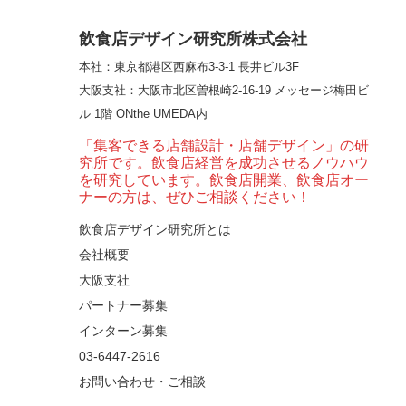
という”体験”を…
飲食店デザイン研究所株式会社
本社：東京都港区西麻布3-3-1 長井ビル3F
【大阪・梅田】高級感
大阪支社
：大阪市北区曽根崎2-16-19 メッセージ梅田ビ
とライブ感を両立した
ル 1階 ONthe UMEDA内
和モダン串揚げ店。
「…
「集客できる店舗設計・店舗デザイン」の研
究所です。飲食店経営を成功させるノウハウ
【Queux Norme（クゥ
を研究しています。飲食店開業、飲食店オー
ノルム）】女子会にお
ナーの方は、ぜひご相談ください！
薦めな&…
飲食店デザイン研究所とは
会社概要
【鎌倉・小町通り】と
んかつ小満ちに学ぶ、
大阪支社
老舗とんかつ店舗デ
パートナー募集
ザ…
インターン募集
東京・麻布十番｜バー
03-6447-2616
の“後ろ”に客席！？秀逸
お問い合わせ・ご相談
な店舗デザイン