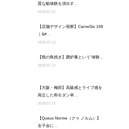
質な鮨体験を演出す…
2026.07.13
【店舗デザイン視察】CarneSio 158
｜&#…
2026.07.13
【熊の鳥焼き】囲炉裏という”体験…
2026.07.13
【大阪・梅田】高級感とライブ感を
両立した和モダン串…
2026.07.13
【Queux Norme（クゥ ノルム）】
女子会に…