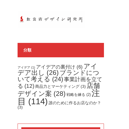
分類
アイ
アイデアの裏付け
(6)
アイデア
(1)
デア出し
(26)
ブランドにつ
いて考える
(24)
事業計画を立て
店舗
る
(12)
商品力とマーケティング
(3)
注
デザイン案
(28)
戦略を練る
(2)
目
(114)
誰のために作るお店なのか？
(3)