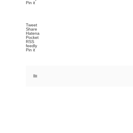
Pin it
Tweet
Share
Hatena
Pocket
RSS
feedly
Pin it