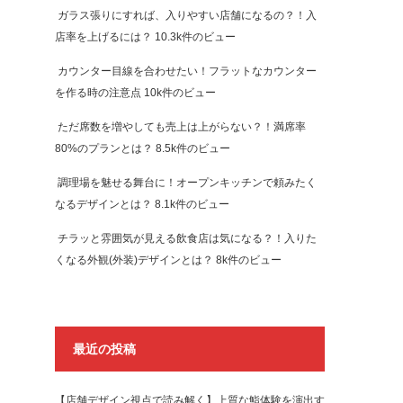
ガラス張りにすれば、入りやすい店舗になるの？！入
店率を上げるには？
10.3k件のビュー
カウンター目線を合わせたい！フラットなカウンター
を作る時の注意点
10k件のビュー
ただ席数を増やしても売上は上がらない？！満席率
80%のプランとは？
8.5k件のビュー
調理場を魅せる舞台に！オープンキッチンで頼みたく
なるデザインとは？
8.1k件のビュー
チラッと雰囲気が見える飲食店は気になる？！入りた
くなる外観(外装)デザインとは？
8k件のビュー
最近の投稿
【店舗デザイン視点で読み解く】上質な鮨体験を演出す