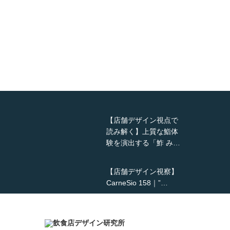
【店舗デザイン視点で
読み解く】上質な鮨体
験を演出する「鮓 み…
【店舗デザイン視察】
CarneSio 158｜”…
【熊の鳥焼き】囲炉裏