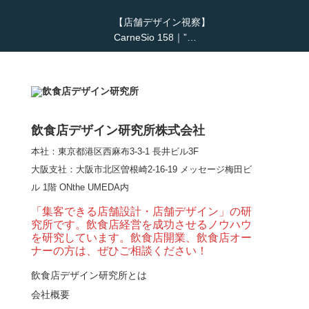
【店舗デザイン視察】
CarneSio 158｜”…
【熊の鳥焼き】囲炉裏
という”体験”を…
飲食店デザイン研究所株式会社
本社：東京都港区西麻布3-3-1 長井ビル3F
【大阪・梅田】高級感
大阪支社
：大阪市北区曽根崎2-16-19 メッセージ梅田ビ
とライブ感を両立した
ル 1階 ONthe UMEDA内
和モダン串揚げ店。
「…
「集客できる店舗設計・店舗デザイン」の研
究所です。飲食店経営を成功させるノウハウ
【Queux Norme（クゥ
を研究しています。飲食店開業、飲食店オー
ノルム）】女子会にお
ナーの方は、ぜひご相談ください！
薦めな&…
飲食店デザイン研究所とは
会社概要
【鎌倉・小町通り】と