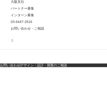
んかつ小満ちに学ぶ、
大阪支社
老舗とんかつ店舗デ
パートナー募集
ザ…
インターン募集
東京・麻布十番｜バー
03-6447-2616
の“後ろ”に客席！？秀逸
お問い合わせ・ご相談
な店舗デザイン
広島・胡町 接待・地元
料理・個室の距離感か
ら学ぶ“憩”【店舗…
お問い合わせ
デザイン・設計・開業のご相談