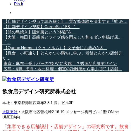
Pin it
【店舗デザイン視点で読み解く】上質な鮨体験を演出する「鮓 み…
【店舗デザイン視察】CarneSio 158｜”…
【熊の鳥焼き】囲炉裏という”体験”を…
【大阪・梅田】高級感とライブ感を両立した和モダン串揚げ店。
「…
【Queux Norme（クゥ ノルム）】女子会にお薦めな&…
【鎌倉・小町通り】とんかつ小満ちに学ぶ、老舗とんかつ店舗デ
ザ…
東京・麻布十番｜バーの“後ろ”に客席！？秀逸な店舗デザイン
広島・胡町 接待・地元料理・個室の距離感から学ぶ“憩”【店舗…
飲食店デザイン研究所株式会社
本社：東京都港区西麻布3-3-1 長井ビル3F
大阪支社
：大阪市北区曽根崎2-16-19 メッセージ梅田ビル 1階 ONthe
UMEDA内
「集客できる店舗設計・店舗デザイン」の研究所です。飲食