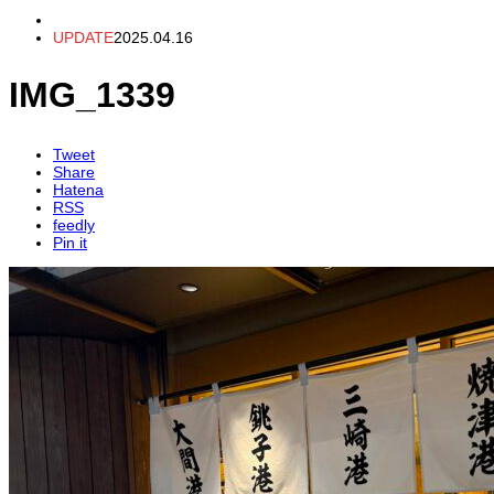
UPDATE
2025.04.16
IMG_1339
Tweet
Share
Hatena
RSS
feedly
Pin it