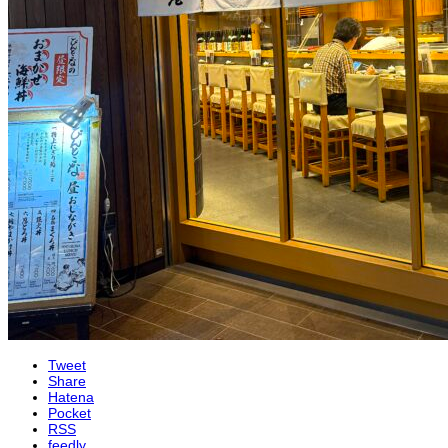
Tweet
Share
Hatena
Pocket
RSS
feedly