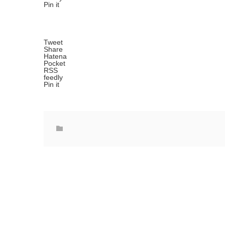
Pin it
Tweet
Share
Hatena
Pocket
RSS
feedly
Pin it