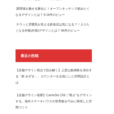
調理場を魅せる舞台に！オープンキッチンで頼みたく
なるデザインとは？
8.1k件のビュー
チラッと雰囲気が見える飲食店は気になる？！入りた
くなる外観(外装)デザインとは？
8k件のビュー
最近の投稿
【店舗デザイン視点で読み解く】上質な鮨体験を演出す
る「鮓 みずき」。カウンターを主役にした空間設計と
は
【店舗デザイン視察】CarneSio 158｜”暗さ”をデザイン
する。海外ステーキハウスの世界観を巧みに再現した空
間づくり