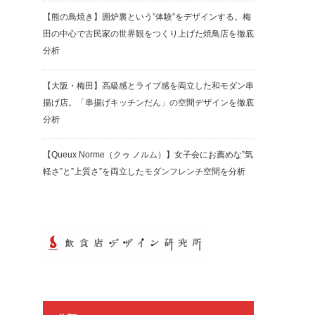
【熊の鳥焼き】囲炉裏という”体験”をデザインする。梅
田の中心で古民家の世界観をつくり上げた焼鳥店を徹底
分析
【大阪・梅田】高級感とライブ感を両立した和モダン串
揚げ店。「串揚げキッチンだん」の空間デザインを徹底
分析
【Queux Norme（クゥ ノルム）】女子会にお薦めな”気
軽さ”と”上質さ”を両立したモダンフレンチ空間を分析