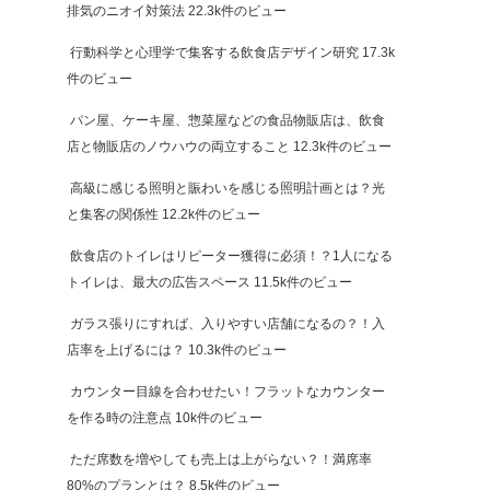
排気のニオイ対策法
22.3k件のビュー
行動科学と心理学で集客する飲食店デザイン研究
17.3k
件のビュー
パン屋、ケーキ屋、惣菜屋などの食品物販店は、飲食
店と物販店のノウハウの両立すること
12.3k件のビュー
高級に感じる照明と賑わいを感じる照明計画とは？光
と集客の関係性
12.2k件のビュー
飲食店のトイレはリピーター獲得に必須！？1人になる
トイレは、最大の広告スペース
11.5k件のビュー
ガラス張りにすれば、入りやすい店舗になるの？！入
店率を上げるには？
10.3k件のビュー
カウンター目線を合わせたい！フラットなカウンター
を作る時の注意点
10k件のビュー
ただ席数を増やしても売上は上がらない？！満席率
80%のプランとは？
8.5k件のビュー