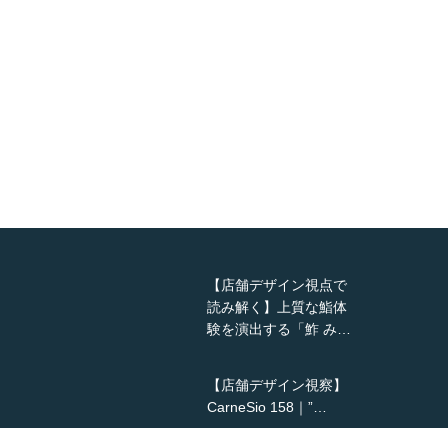
【店舗デザイン視点で
読み解く】上質な鮨体
験を演出する「鮓 み…
【店舗デザイン視察】
CarneSio 158｜”…