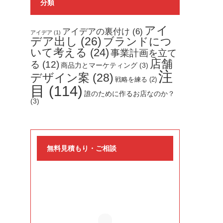
分類
アイ
アイデアの裏付け
(6)
アイデア
(1)
デア出し
(26)
ブランドにつ
いて考える
(24)
事業計画を立て
店舗
る
(12)
商品力とマーケティング
(3)
注
デザイン案
(28)
戦略を練る
(2)
目
(114)
誰のために作るお店なのか？
(3)
無料見積もり・ご相談