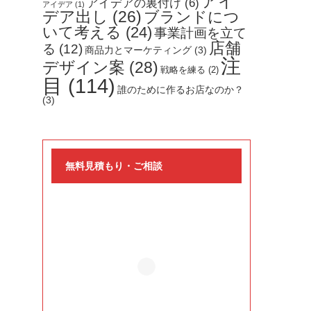
アイ
アイデアの裏付け
(6)
アイデア
(1)
デア出し
(26)
ブランドにつ
いて考える
(24)
事業計画を立て
店舗
る
(12)
商品力とマーケティング
(3)
注
デザイン案
(28)
戦略を練る
(2)
目
(114)
誰のために作るお店なのか？
(3)
無料見積もり・ご相談