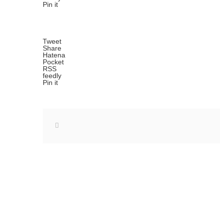
Pin it
Tweet
Share
Hatena
Pocket
RSS
feedly
Pin it