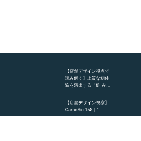
【店舗デザイン視点で
読み解く】上質な鮨体
験を演出する「鮓 み…
【店舗デザイン視察】
CarneSio 158｜”…
【熊の鳥焼き】囲炉裏