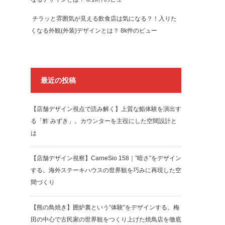
チラッと雰囲気が見える飲食店は気になる？！入りた
くなる外観(外装)デザインとは？
8k件のビュー
最近の投稿
【店舗デザイン視点で読み解く】上質な鮨体験を演出す
る「鮓 みずき」。カウンターを主役にした空間設計と
は
【店舗デザイン視察】CarneSio 158｜”暗さ”をデザイン
する。海外ステーキハウスの世界観を巧みに再現した空
間づくり
【熊の鳥焼き】囲炉裏という”体験”をデザインする。梅
田の中心で古民家の世界観をつくり上げた焼鳥店を徹底