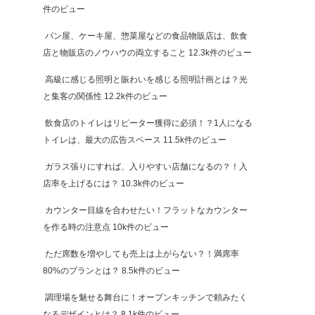
件のビュー
パン屋、ケーキ屋、惣菜屋などの食品物販店は、飲食
店と物販店のノウハウの両立すること
12.3k件のビュー
高級に感じる照明と賑わいを感じる照明計画とは？光
と集客の関係性
12.2k件のビュー
飲食店のトイレはリピーター獲得に必須！？1人になる
トイレは、最大の広告スペース
11.5k件のビュー
ガラス張りにすれば、入りやすい店舗になるの？！入
店率を上げるには？
10.3k件のビュー
カウンター目線を合わせたい！フラットなカウンター
を作る時の注意点
10k件のビュー
ただ席数を増やしても売上は上がらない？！満席率
80%のプランとは？
8.5k件のビュー
調理場を魅せる舞台に！オープンキッチンで頼みたく
なるデザインとは？
8.1k件のビュー