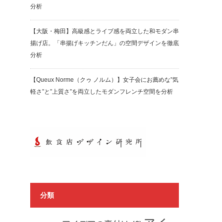
分析
【大阪・梅田】高級感とライブ感を両立した和モダン串
揚げ店。「串揚げキッチンだん」の空間デザインを徹底
分析
【Queux Norme（クゥ ノルム）】女子会にお薦めな”気
軽さ”と”上質さ”を両立したモダンフレンチ空間を分析
分類