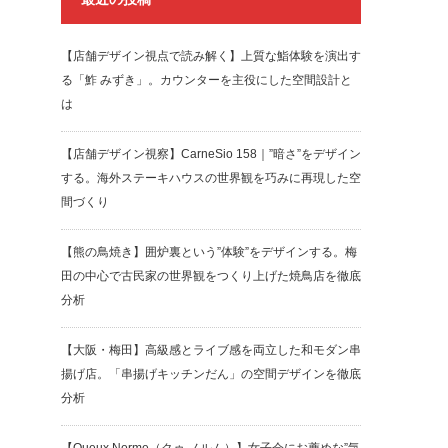
【店舗デザイン視点で読み解く】上質な鮨体験を演出す
る「鮓 みずき」。カウンターを主役にした空間設計と
は
【店舗デザイン視察】CarneSio 158｜”暗さ”をデザイン
する。海外ステーキハウスの世界観を巧みに再現した空
間づくり
【熊の鳥焼き】囲炉裏という”体験”をデザインする。梅
田の中心で古民家の世界観をつくり上げた焼鳥店を徹底
分析
【大阪・梅田】高級感とライブ感を両立した和モダン串
揚げ店。「串揚げキッチンだん」の空間デザインを徹底
分析