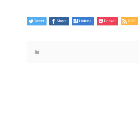
Tweet
Share
Hatena
Pocket
RSS