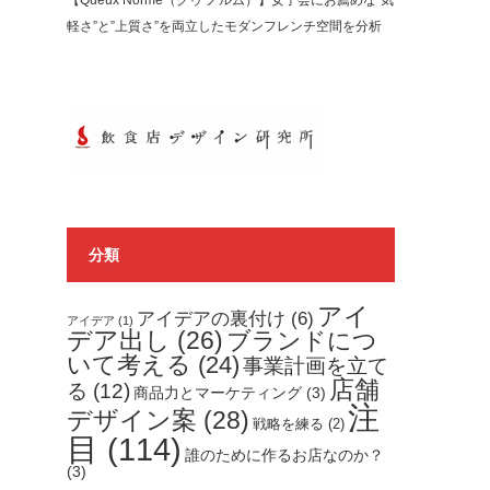
【Queux Norme（クゥ ノルム）】女子会にお薦めな”気
軽さ”と”上質さ”を両立したモダンフレンチ空間を分析
分類
アイ
アイデアの裏付け
(6)
アイデア
(1)
デア出し
(26)
ブランドにつ
いて考える
(24)
事業計画を立て
店舗
る
(12)
商品力とマーケティング
(3)
注
デザイン案
(28)
戦略を練る
(2)
目
(114)
誰のために作るお店なのか？
(3)