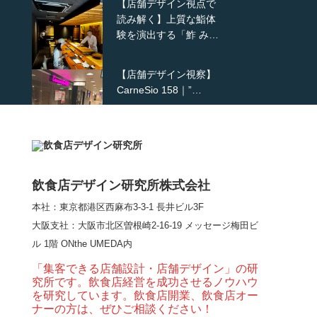
【店舗デザイン視点で
読み解く】上質な鮨体
験を演出する「鮓 み…
【店舗デザイン視察】
CarneSio 158｜”…
【熊の鳥焼き】囲炉裏
という”体験”を…
飲食店デザイン研究所株式会社
本社：東京都港区西麻布3-3-1 長井ビル3F
【大阪・梅田】高級感
大阪支社
：大阪市北区曽根崎2-16-19 メッセージ梅田ビ
とライブ感を両立した
ル 1階 ONthe UMEDA内
和モダン串揚げ店。
「…
「集客できる店舗設計・店舗デザイン」の研
究所です。飲食店経営を成功させるノウハウ
【Queux Norme（クゥ
を研究しています。飲食店開業、飲食店オー
ノルム）】女子会にお
ナーの方は、ぜひご相談ください！