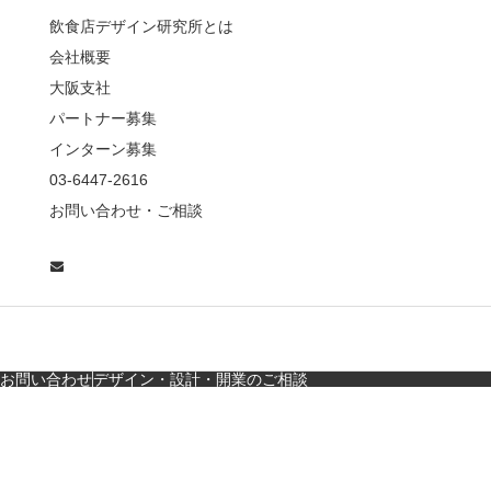
薦めな&…
飲食店デザイン研究所とは
会社概要
【鎌倉・小町通り】と
んかつ小満ちに学ぶ、
大阪支社
老舗とんかつ店舗デ
パートナー募集
ザ…
インターン募集
東京・麻布十番｜バー
03-6447-2616
の“後ろ”に客席！？秀逸
お問い合わせ・ご相談
な店舗デザイン
広島・胡町 接待・地元
料理・個室の距離感か
ら学ぶ“憩”【店舗…
お問い合わせ
デザイン・設計・開業のご相談