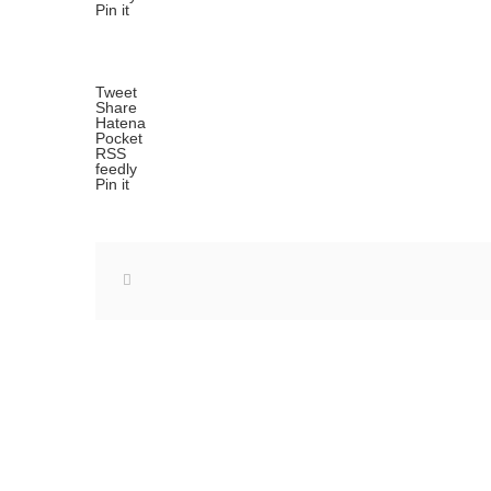
Pin it
Tweet
Share
Hatena
Pocket
RSS
feedly
Pin it