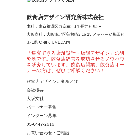
という”体験”を…
飲食店デザイン研究所株式会社
本社：東京都港区西麻布3-3-1 長井ビル3F
【大阪・梅田】高級感
大阪支社
：大阪市北区曽根崎2-16-19 メッセージ梅田ビ
とライブ感を両立した
ル 1階 ONthe UMEDA内
和モダン串揚げ店。
「…
「集客できる店舗設計・店舗デザイン」の研
究所です。飲食店経営を成功させるノウハウ
【Queux Norme（クゥ
を研究しています。飲食店開業、飲食店オー
ノルム）】女子会にお
ナーの方は、ぜひご相談ください！
薦めな&…
飲食店デザイン研究所とは
会社概要
【鎌倉・小町通り】と
んかつ小満ちに学ぶ、
大阪支社
老舗とんかつ店舗デ
パートナー募集
ザ…
インターン募集
東京・麻布十番｜バー
03-6447-2616
の“後ろ”に客席！？秀逸
お問い合わせ・ご相談
な店舗デザイン