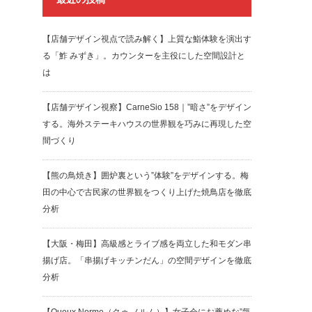
【店舗デザイン視点で読み解く】上質な鮨体験を演出す
る「鮓 みずき」。カウンターを主役にした空間設計と
は
【店舗デザイン視察】CarneSio 158｜”暗さ”をデザイン
する。海外ステーキハウスの世界観を巧みに再現した空
間づくり
【熊の鳥焼き】囲炉裏という”体験”をデザインする。梅
田の中心で古民家の世界観をつくり上げた焼鳥店を徹底
分析
【大阪・梅田】高級感とライブ感を両立した和モダン串
揚げ店。「串揚げキッチンだん」の空間デザインを徹底
分析