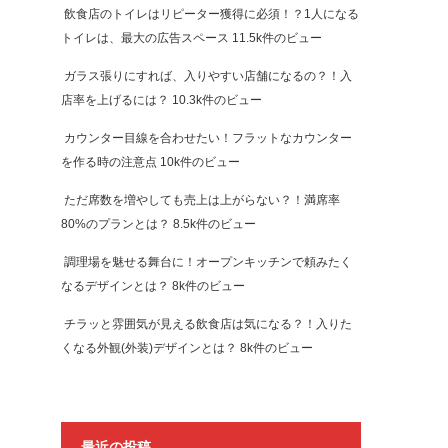
飲食店のトイレはリピーター獲得に必須！？1人になる
トイレは、最大の広告スペース
11.5k件のビュー
ガラス張りにすれば、入りやすい店舗になるの？！入
店率を上げるには？
10.3k件のビュー
カウンター目線を合わせたい！フラットなカウンター
を作る時の注意点
10k件のビュー
ただ席数を増やしても売上は上がらない？！満席率
80%のプランとは？
8.5k件のビュー
調理場を魅せる舞台に！オープンキッチンで頼みたく
なるデザインとは？
8k件のビュー
チラッと雰囲気が見える飲食店は気になる？！入りた
くなる外観(外装)デザインとは？
8k件のビュー
最近の投稿