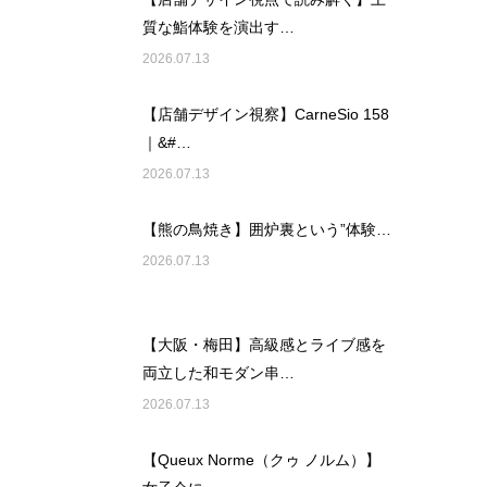
質な鮨体験を演出す…
2026.07.13
【店舗デザイン視察】CarneSio 158
｜&#…
2026.07.13
【熊の鳥焼き】囲炉裏という”体験…
2026.07.13
【大阪・梅田】高級感とライブ感を
両立した和モダン串…
2026.07.13
【Queux Norme（クゥ ノルム）】