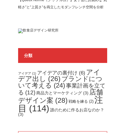
【Queux Norme（クゥ ノルム）】女子会にお薦めな”気
軽さ”と”上質さ”を両立したモダンフレンチ空間を分析
分類
アイ
アイデアの裏付け
(6)
アイデア
(1)
デア出し
(26)
ブランドにつ
いて考える
(24)
事業計画を立て
店舗
る
(12)
商品力とマーケティング
(3)
注
デザイン案
(28)
戦略を練る
(2)
目
(114)
誰のために作るお店なのか？
(3)