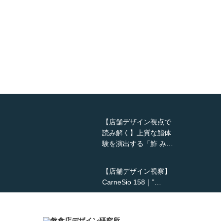
【店舗デザイン視点で
読み解く】上質な鮨体
験を演出する「鮓 み…
【店舗デザイン視察】
CarneSio 158｜”…
【熊の鳥焼き】囲炉裏