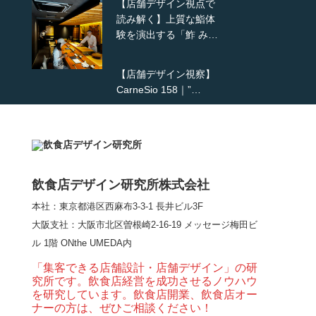
【店舗デザイン視点で
読み解く】上質な鮨体
験を演出する「鮓 み…
【店舗デザイン視察】
CarneSio 158｜”…
【熊の鳥焼き】囲炉裏
という”体験”を…
飲食店デザイン研究所株式会社
本社：東京都港区西麻布3-3-1 長井ビル3F
【大阪・梅田】高級感
大阪支社
：大阪市北区曽根崎2-16-19 メッセージ梅田ビ
とライブ感を両立した
ル 1階 ONthe UMEDA内
和モダン串揚げ店。
「…
「集客できる店舗設計・店舗デザイン」の研
究所です。飲食店経営を成功させるノウハウ
【Queux Norme（クゥ
を研究しています。飲食店開業、飲食店オー
ノルム）】女子会にお
ナーの方は、ぜひご相談ください！