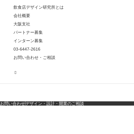
薦めな&…
飲食店デザイン研究所とは
会社概要
【鎌倉・小町通り】と
んかつ小満ちに学ぶ、
大阪支社
老舗とんかつ店舗デ
パートナー募集
ザ…
インターン募集
東京・麻布十番｜バー
03-6447-2616
の“後ろ”に客席！？秀逸
お問い合わせ・ご相談
な店舗デザイン
広島・胡町 接待・地元
料理・個室の距離感か
ら学ぶ“憩”【店舗…
お問い合わせ
デザイン・設計・開業のご相談