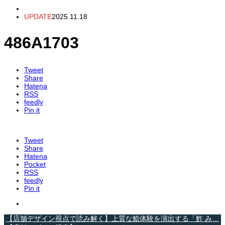
UPDATE
2025.11.18
486A1703
Tweet
Share
Hatena
RSS
feedly
Pin it
Tweet
Share
Hatena
Pocket
RSS
feedly
Pin it
【店舗デザイン視点で読み解く】上質な鮨体験を演出する「鮓 み…