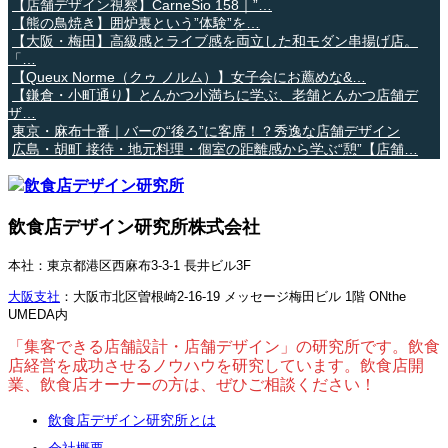
【店舗デザイン視察】CarneSio 158｜”…
【熊の鳥焼き】囲炉裏という”体験”を…
【大阪・梅田】高級感とライブ感を両立した和モダン串揚げ店。
「…
【Queux Norme（クゥ ノルム）】女子会にお薦めな&…
【鎌倉・小町通り】とんかつ小満ちに学ぶ、老舗とんかつ店舗デ
ザ…
東京・麻布十番｜バーの“後ろ”に客席！？秀逸な店舗デザイン
広島・胡町 接待・地元料理・個室の距離感から学ぶ“憩”【店舗…
飲食店デザイン研究所株式会社
本社：東京都港区西麻布3-3-1 長井ビル3F
大阪支社
：大阪市北区曽根崎2-16-19 メッセージ梅田ビル 1階 ONthe
UMEDA内
「集客できる店舗設計・店舗デザイン」の研究所です。飲食
店経営を成功させるノウハウを研究しています。飲食店開
業、飲食店オーナーの方は、ぜひご相談ください！
飲食店デザイン研究所とは
会社概要